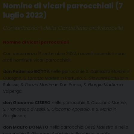
Nomine di vicari parrocchiali (7
luglio 2022)
Comunicazioni della Cancelleria arcivescovile
Nomine di vicari parrocchiali
Con decorrenza 1° settembre 2022, i novelli sacerdoti sono
stati nominati vicari parrocchiali:
don Federico BOTTA
nelle parrocchie
S. Dalmazzo Martire
in
Cuorgné,
S. Lorenzo Martire
in Pertusio,
S. Giovanni Battista
in
Salassa,
S. Ponzio Martire
in San Ponso,
S. Giorgio Martire
in
Valperga;
don Giacomo CISERO
nelle parrocchie
S. Cassiano Martire
,
S. Francesco d’Assisi
,
S. Giacomo Apostolo
, e
S. Maria
in
Grugliasco;
don Mauro DONATO
nella parrocchia
Gesù Maestro
e nella
parrocchia
S. Giacomo Apostolo
in Beinasco, e nella