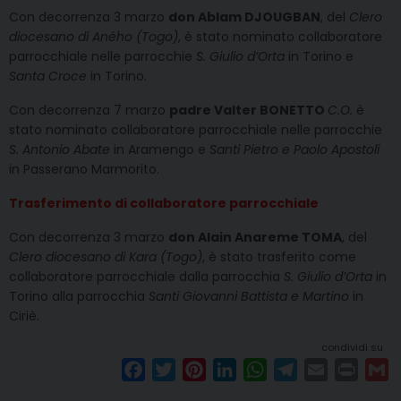
Con decorrenza 3 marzo
don Ablam DJOUGBAN
, del
Clero
diocesano di Aného (Togo)
, è stato nominato collaboratore
parrocchiale nelle parrocchie
S. Giulio d’Orta
in Torino e
Santa Croce
in Torino.
Con decorrenza 7 marzo
padre Valter BONETTO
C.O.
è
stato nominato collaboratore parrocchiale nelle parrocchie
S. Antonio Abate
in Aramengo e
Santi Pietro e Paolo Apostoli
in Passerano Marmorito.
Trasferimento di collaboratore parrocchiale
Con decorrenza 3 marzo
don Alain Anareme TOMA
, del
Clero diocesano di Kara (Togo)
, è stato trasferito come
collaboratore parrocchiale dalla parrocchia
S. Giulio d’Orta
in
Torino alla parrocchia
Santi Giovanni Battista e Martino
in
Ciriè.
condividi su
F
T
P
L
W
T
E
P
G
a
w
i
i
h
e
m
r