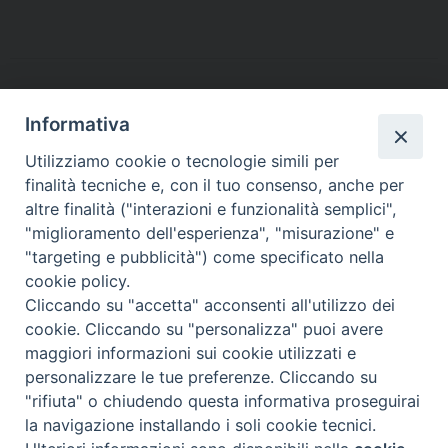
c
i
n
n
a
l
a
i
a
e
t
t
k
t
e
i
n
i
b
t
e
e
s
g
l
t
l
o
e
r
d
A
r
o
r
e
I
p
a
Informativa
k
s
n
p
m
Utilizziamo cookie o tecnologie simili per
t
finalità tecniche e, con il tuo consenso, anche per
altre finalità ("interazioni e funzionalità semplici",
Arcidiocesi di Torino
"miglioramento dell'esperienza", "misurazione" e
Cancelleria arcivescovile
"targeting e pubblicità") come specificato nella
Via dell'Arcivescovado 12 - 10121 TORINO
cookie policy.
tel. 011.5156320 - fax 011.5156338
Cliccando su "accetta" acconsenti all'utilizzo dei
e-mail:
cancelleria@diocesi.to.it
cookie. Cliccando su "personalizza" puoi avere
maggiori informazioni sui cookie utilizzati e
personalizzare le tue preferenze. Cliccando su
"rifiuta" o chiudendo questa informativa proseguirai
la navigazione installando i soli cookie tecnici.