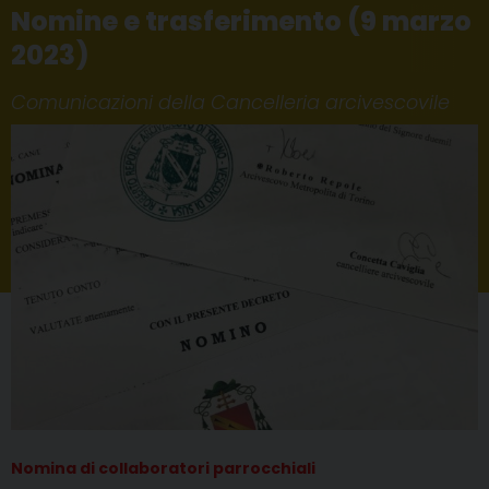
Nomine e trasferimento (9 marzo
2023)
Comunicazioni della Cancelleria arcivescovile
Nomina di collaboratori parrocchiali