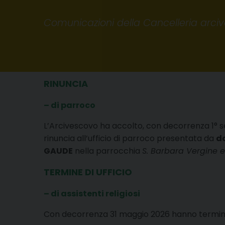
Comunicazioni della Cancelleria arciv
RINUNCIA
– di parroco
L’Arcivescovo ha accolto, con decorrenza 1° 
rinuncia all’ufficio di parroco presentata da
do
GAUDE
nella parrocchia
S. Barbara Vergine 
TERMINE DI UFFICIO
– di assistenti religiosi
Con decorrenza 31 maggio 2026 hanno terminato l