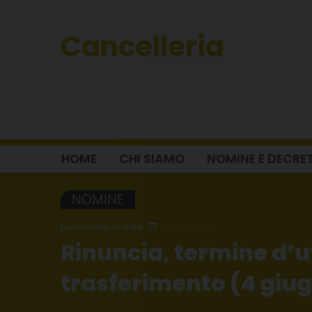
Skip
to
Cancelleria
content
HOME
CHI SIAMO
NOMINE E DECRET
NOMINE
3 GIUGNO 2026
Rinuncia, termine d’u
trasferimento (4 giu