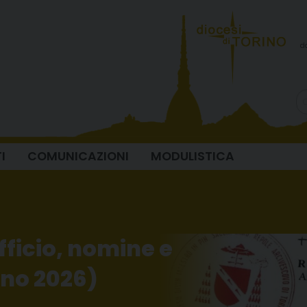
d
I
COMUNICAZIONI
MODULISTICA
fficio, nomine e
gno 2026)