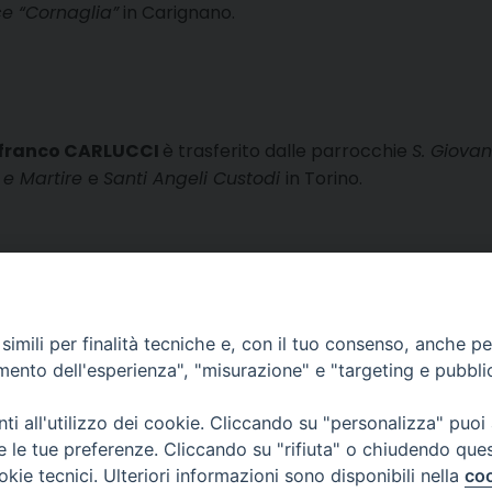
e “Cornaglia”
in Carignano.
franco CARLUCCI
è trasferito dalle parrocchie
S. Giova
 e Martire
e
Santi Angeli Custodi
in Torino.
imili per finalità tecniche e, con il tuo consenso, anche per 
amento dell'esperienza", "misurazione" e "targeting e pubbli
i all'utilizzo dei cookie. Cliccando su "personalizza" puoi
re le tue preferenze. Cliccando su "rifiuta" o chiudendo que
ile
okie tecnici. Ulteriori informazioni sono disponibili nella
coo
 12 - 10121 TORINO