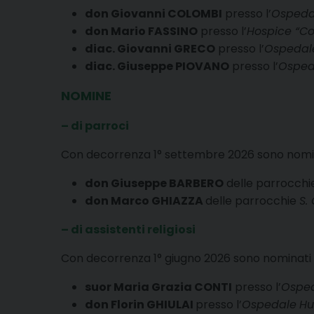
don Giovanni COLOMBI
presso l’
Ospeda
don Mario FASSINO
presso l’
Hospice “Co
diac. Giovanni GRECO
presso l’
Ospedal
diac. Giuseppe PIOVANO
presso l’
Osped
NOMINE
– di parroci
Con decorrenza 1° settembre 2026 sono nominat
don Giuseppe BARBERO
delle parrocch
don Marco GHIAZZA
delle parrocchie
S.
– di assistenti religiosi
Con decorrenza 1° giugno 2026 sono nominati as
suor Maria Grazia CONTI
presso l’
Ospe
don Florin GHIULAI
presso l’
Ospedale
Hu