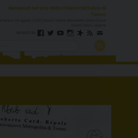
omenica 09 agosto 2026
Santa Teresa Benedetta della Croce
(Edith) Stein, vergine
Facebook
Twitter
YouTube
Instagram
Spreaker
RSS
Newsletter
FEED