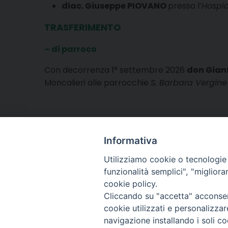
diac. Giuseppe PIOVANO
presso l’
Hospic
TRASFERIMENTO
– di parroco
Con decorrenza 1° settembre 2026
don Gian
Moncalieri alle parrocchie
S. Barbara Vergine
Informativa
Utilizziamo cookie o tecnologie s
funzionalità semplici", "miglior
cookie policy.
Cliccando su "accetta" acconsent
Arcidiocesi di Torino
cookie utilizzati e personalizza
Cancelleria arcivescov
navigazione installando i soli co
Via dell'Arcivescovado