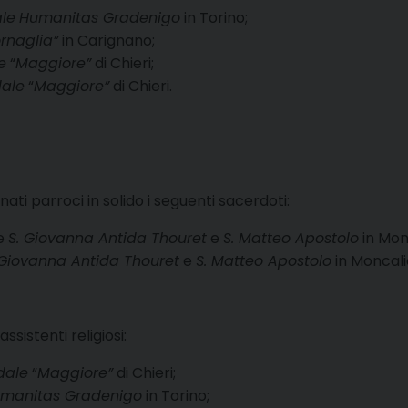
le
Humanitas Gradenigo
in Torino;
rnaglia”
in Carignano;
e
“
Maggiore”
di Chieri;
ale
“
Maggiore”
di Chieri.
i parroci in solido i seguenti sacerdoti:
ie
S. Giovanna Antida Thouret
e
S. Matteo Apostolo
in Monc
 Giovanna Antida Thouret
e
S. Matteo Apostolo
in Moncalie
sistenti religiosi:
dale
“
Maggiore”
di Chieri;
manitas Gradenigo
in Torino;