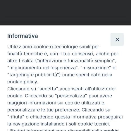
c
i
n
n
a
l
a
i
a
e
t
t
k
t
e
i
n
i
b
t
e
e
s
g
l
t
l
o
e
r
d
A
r
o
r
e
I
p
a
Informativa
k
s
n
p
m
Utilizziamo cookie o tecnologie simili per
t
finalità tecniche e, con il tuo consenso, anche per
altre finalità ("interazioni e funzionalità semplici",
Arcidiocesi di Torino
"miglioramento dell'esperienza", "misurazione" e
Cancelleria arcivescovile
"targeting e pubblicità") come specificato nella
Via dell'Arcivescovado 12 - 10121 TORINO
cookie policy.
tel. 011.5156320 - fax 011.5156338
Cliccando su "accetta" acconsenti all'utilizzo dei
e-mail:
cancelleria@diocesi.to.it
cookie. Cliccando su "personalizza" puoi avere
maggiori informazioni sui cookie utilizzati e
personalizzare le tue preferenze. Cliccando su
"rifiuta" o chiudendo questa informativa proseguirai
la navigazione installando i soli cookie tecnici.
Ulteriori informazioni sono disponibili nella
cookie