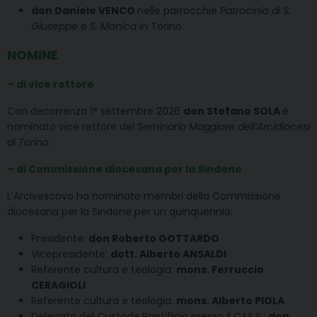
don Daniele VENCO
nelle parrocchie
Patrocinio di S.
Giuseppe
e
S. Monica
in Torino.
NOMINE
– di vice rettore
Con decorrenza 1° settembre 2026
don Stefano SOLA
è
nominato vice rettore del
Seminario Maggiore dell’Arcidiocesi
di Torino
.
– di Commissione diocesana per la Sindone
L’Arcivescovo ha nominato membri della Commissione
diocesana per la Sindone per un quinquennio:
Presidente:
don Roberto GOTTARDO
Vicepresidente:
dott. Alberto ANSALDI
Referente cultura e teologia:
mons. Ferruccio
CERAGIOLI
Referente cultura e teologia:
mons. Alberto PIOLA
Delegato del Custode Pontificio presso il C.I.S.S.:
don