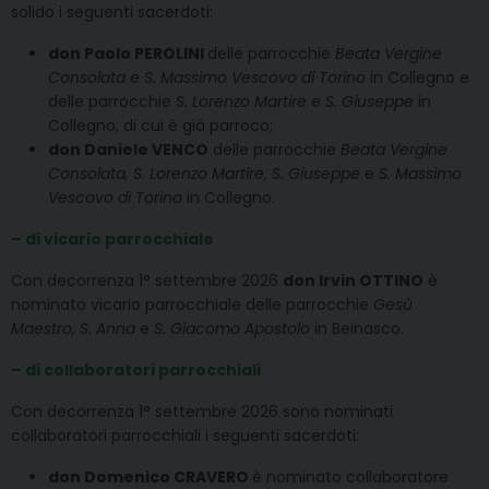
solido i seguenti sacerdoti:
don Paolo PEROLINI
delle parrocchie
Beata Vergine
Consolata
e
S. Massimo Vescovo di Torino
in Collegno e
delle parrocchie
S. Lorenzo Martire
e
S. Giuseppe
in
Collegno, di cui è già parroco;
don Daniele VENCO
delle parrocchie
Beata Vergine
Consolata,
S. Lorenzo Martire,
S. Giuseppe
e
S. Massimo
Vescovo di Torino
in Collegno.
– di vicario parrocchiale
Con decorrenza 1° settembre 2026
don Irvin OTTINO
è
nominato vicario parrocchiale delle parrocchie
Gesù
Maestro, S. Anna
e
S. Giacomo Apostolo
in Beinasco.
– di collaboratori parrocchiali
Con decorrenza 1° settembre 2026 sono nominati
collaboratori parrocchiali i seguenti sacerdoti:
don Domenico CRAVERO
è nominato collaboratore