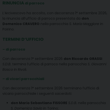
RINUNCIA
di parroco
L’Arcivescovo ha accolto, con decorrenza 1° settembre 2026,
la rinuncia all’ufficio di parroco presentata da
don
Domenico CRAVERO
nella parrocchia
S. Maria Maggiore
in
Poirino.
TERMINI D’UFFICIO
– di parroco
Con decorrenza 1° settembre 2026
don Riccardo GRASSI
S.D.B.
termina l’ufficio di parroco nella parrocchia
S. Giovanni
Bosco
in Rivoli.
– di vicari parrocchiali
Con decorrenza 1° settembre 2026 terminano l’ufficio di
vicario parrocchiale i seguenti sacerdoti:
don Mario Sebastiano FISSORE
S.D.B.
nella parrocchia
S. Domenico Savio
in Torino;