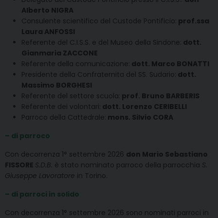
Alberto NIGRA
Consulente scientifico del Custode Pontificio:
prof.ssa
Laura ANFOSSI
Referente del C.I.S.S. e del Museo della Sindone:
dott.
Gianmaria ZACCONE
Referente della comunicazione:
dott. Marco BONATTI
Presidente della Confraternita del SS. Sudario:
dott.
Massimo BORGHESI
Referente del settore scuola:
prof. Bruno BARBERIS
Referente dei volontari:
dott. Lorenzo CERIBELLI
Parroco della Cattedrale:
mons. Silvio CORA
– di parroco
Con decorrenza 1° settembre 2026
don Mario Sebastiano
FISSORE
S.D.B.
è stato nominato parroco della parrocchia
S.
Giuseppe Lavoratore
in Torino.
– di parroci in solido
Con decorrenza 1° settembre 2026 sono nominati parroci in