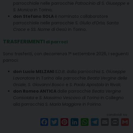
parrocchiale nelle parrocchie
Patrocinio di S. Giuseppe
e
S. Monica
in Torino;
don Stefano SOLA
è nominato collaboratore
parrocchiale nelle parrocchie
S. Giulio d’Orta, Santa
Croce
e
SS. Nome di Gesù
in Torino.
TRASFERIMENTI
di parroci
Sono trasferiti, con decorrenza 1° settembre 2026, i seguenti
parroci:
don Lucio MELZANI
S.D.B.
dalla parrocchia
S. Giuseppe
Lavoratore
in Torino alle parrocchie
Beata Vergine delle
Grazie, S. Giovanni Bosco
e
S. Paolo Apostolo
in Rivoli;
don Romeo ANTICA
dalle parrocchie
Beata Vergine
Consolata
e
S. Massimo Vescovo di Torino
in Collegno
alla parrocchia
S. Maria Maggiore
in Poirino.
condividi su
F
T
P
L
W
T
E
P
G
a
w
i
i
h
e
m
r