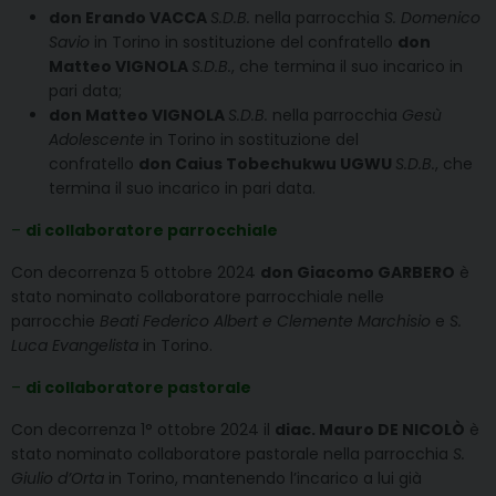
don Erando VACCA
S.D.B.
nella parrocchia
S. Domenico
Savio
in Torino in sostituzione del confratello
don
Matteo VIGNOLA
S.D.B.
, che termina il suo incarico in
pari data;
don Matteo VIGNOLA
S.D.B.
nella parrocchia
Gesù
Adolescente
in Torino in sostituzione del
confratello
don Caius Tobechukwu UGWU
S.D.B.
, che
termina il suo incarico in pari data.
–
di collaboratore parrocchiale
Con decorrenza 5 ottobre 2024
don Giacomo GARBERO
è
stato nominato collaboratore parrocchiale nelle
parrocchie
Beati Federico Albert e Clemente Marchisio
e
S.
Luca Evangelista
in Torino.
–
di collaboratore pastorale
Con decorrenza 1° ottobre 2024 il
diac. Mauro DE NICOLÒ
è
stato nominato collaboratore pastorale nella parrocchia
S.
Giulio d’Orta
in Torino, mantenendo l’incarico a lui già