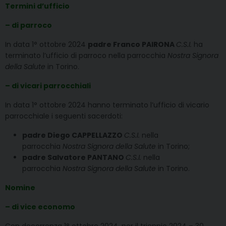
Termini d’ufficio
– di parroco
In data 1° ottobre 2024
padre Franco PAIRONA
C.S.I.
ha
terminato l’ufficio di parroco nella parrocchia
Nostra Signora
della Salute
in Torino.
– di vicari parrocchiali
In data 1° ottobre 2024 hanno terminato l’ufficio di vicario
parrocchiale i seguenti sacerdoti:
padre Diego CAPPELLAZZO
C.S.I.
nella
parrocchia
Nostra Signora della Salute
in Torino;
padre Salvatore PANTANO
C.S.I.
nella
parrocchia
Nostra Signora della Salute
in Torino.
Nomine
– di vice economo