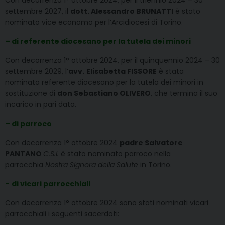
Con decorrenza 1° ottobre 2024, per il triennio 2024 – 30
settembre 2027, il
dott. Alessandro BRUNATTI
è stato
nominato vice economo per l’Arcidiocesi di Torino.
– di referente diocesano per la tutela dei minori
Con decorrenza 1° ottobre 2024, per il quinquennio 2024 – 30
settembre 2029, l’
avv.
Elisabetta FISSORE
è stata
nominata referente diocesano per la tutela dei minori in
sostituzione di
don Sebastiano OLIVERO
, che termina il suo
incarico in pari data.
– di parroco
Con decorrenza 1° ottobre 2024
padre Salvatore
PANTANO
C.S.I.
è stato nominato parroco nella
parrocchia
Nostra Signora della Salute
in Torino.
–
di vicari parrocchiali
Con decorrenza 1° ottobre 2024 sono stati nominati vicari
parrocchiali i seguenti sacerdoti: