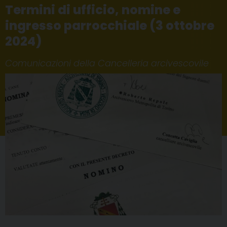
Termini di ufficio, nomine e
ingresso parrocchiale (3 ottobre
2024)
Comunicazioni della Cancelleria arcivescovile