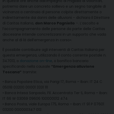
in queste ore anche dall’impegno di migliaia di volontari,
potremo dare un concreto sollievo e un segno tangibile di
vicinanza a centinaia di persone colpite direttamente o
indirettamente dai danni delle alluvioni – dichiara il Direttore
di Caritas Italiana,
don Marco Pagniello
–. L’ascolto e
l’accompagnamento delle persone da parte delle Caritas
diocesane intende concretizzarsi in un supporto che vada
anche al di là dell’emergenza in corso».
È possibile contribuire agli interventi di Caritas Italiana per
questa emergenza, utilizzando il conto corrente postale n.
347013, o
donazione on-line
, o bonifico bancario
specificando nella causale
“Emergenza alluvione
Toscana”
tramite:
• Banca Popolare Etica, via Parigi 17, Roma – Iban: IT 24 C
05018 03200 00001 3331 111
• Banca Intesa Sanpaolo, Fil. Accentrata Ter S, Roma – Iban:
IT 66 W 03069 09606 100000012 474
• Banco Posta, viale Europa 175, Roma – Iban: IT 91 P 07601
03200 000000347 013