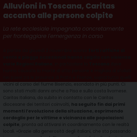
Alluvioni in Toscana, Caritas
accanto alle persone colpite
La rete ecclesiale impegnata concretamente
per fronteggiare l'emergenza in corso
A partire da giovedì 2 novembre scorso
forti raffiche di
vento e piogge eccezionali hanno colpito con violenza
varie Regioni italiane
, in particolare la
Toscana
dove
hanno causato la morte di otto persone e migliaia di sfollati
nei paesi tra le province di Prato e Firenze, soprattutto quelli
vicini al corso del fiume Bisenzio, esondato in più punti. Ci
sono stati molti danni anche a Pisa e sulla costa livornese.
Caritas Italiana, da subito in contatto con le Caritas
diocesane dei territori coinvolti,
ha seguito fin dai primi
momenti l’evoluzione della situazione, esprimendo
cordoglio per le vittime e vicinanza alle popolazioni
colpite
, pronta ad attivarsi in coordinamento con le realtà
locali. «Grazie alla generosità degli italiani, che sta passando