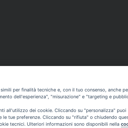
imili per finalità tecniche e, con il tuo consenso, anche per 
amento dell'esperienza", "misurazione" e "targeting e pubbli
i all'utilizzo dei cookie. Cliccando su "personalizza" puoi
re le tue preferenze. Cliccando su "rifiuta" o chiudendo que
l Servizio della Carità
okie tecnici. Ulteriori informazioni sono disponibili nella
coo
 12 - 10121 TORINO