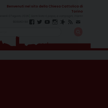
enerdì 07 agosto 2026
Santi Sisto II, papa, e compagni, martiri
Facebook
Twitter
YouTube
Instagram
Spreaker
RSS
Newsletter
Feed