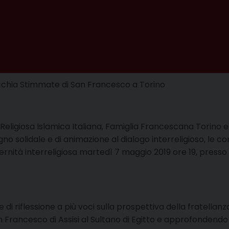
occhia Stimmate di San Francesco a Torino
Religiosa Islamica Italiana, Famiglia Francescana Torino
gno solidale e di animazione al dialogo interreligioso, le co
ternità interreligiosa martedì 7 maggio 2019 ore 19, pres
 di riflessione a più voci sulla prospettiva della fratell
San Francesco di Assisi al Sultano di Egitto e approfonde