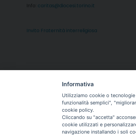
Info:
caritas@diocesi.torino.it
Invito Fraternità interreligiosa
invito fraternità interreligiosa
Informativa
Utilizziamo cookie o tecnologie s
funzionalità semplici", "miglior
cookie policy.
Cliccando su "accetta" acconsent
Arcidiocesi di Torino
cookie utilizzati e personalizza
Ufficio Diocesano per i
navigazione installando i soli co
Via dell'Arcivescovado,