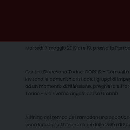
Martedì 7 maggio 2019 ore 19, presso la Parr
Caritas Diocesana Torino, COREIS – Comunità 
invitano le comunità cristiane, i gruppi di impe
ad un momento di riflessione, preghiera e fra
Torino – via Livorno angolo corso Umbria.
All’inizio del tempo del ramadan una occasione
ricordando gli ottocento anni dalla visita di 