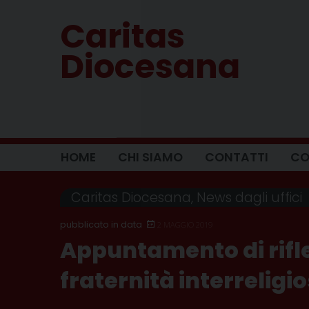
Skip
Caritas
to
content
Diocesana
HOME
CHI SIAMO
CONTATTI
CO
Caritas Diocesana
,
News dagli uffici
2 MAGGIO 2019
Appuntamento di rifle
fraternità interreligi