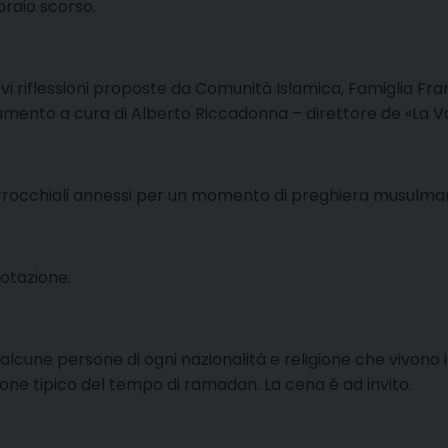
raio scorso.
brevi riflessioni proposte da Comunità Islamica, Famiglia F
umento a cura di Alberto Riccadonna – direttore de «La V
parrocchiali annessi per un momento di preghiera musulman
notazione.
alcune persone di ogni nazionalità e religione che vivono in
e tipico del tempo di ramadan. La cena è ad invito.