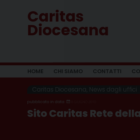
Skip
Caritas
to
content
Diocesana
HOME
CHI SIAMO
CONTATTI
CO
Caritas Diocesana
,
News dagli uffici
8 GIUGNO 2010
Sito Caritas Rete dell