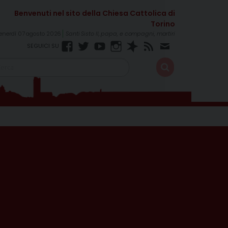
enerdì 07 agosto 2026
Santi Sisto II, papa, e compagni, martiri
Facebook
Twitter
YouTube
Instagram
Spreaker
RSS
Newsletter
Feed