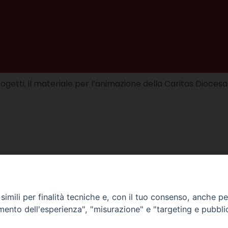
i progetti, il materiale per l’animazione della Caritas Dioces
imili per finalità tecniche e, con il tuo consenso, anche per 
amento dell'esperienza", "misurazione" e "targeting e pubbli