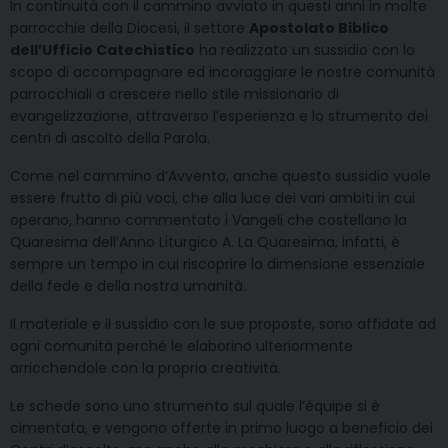
In continuità con il cammino avviato in questi anni in molte
parrocchie della Diocesi, il settore
Apostolato Biblico
dell’Ufficio Catechistico
ha realizzato un sussidio con lo
scopo di accompagnare ed incoraggiare le nostre comunità
parrocchiali a crescere nello stile missionario di
evangelizzazione, attraverso l’esperienza e lo strumento dei
centri di ascolto della Parola.
Come nel cammino d’Avvento, anche questo sussidio vuole
essere frutto di più voci, che alla luce dei vari ambiti in cui​
operano, hanno commentato i Vangeli che costellano la​
Quaresima dell’Anno Liturgico A. La Quaresima, infatti, è
sempre un tempo in cui riscoprire la dimensione essenziale​
della fede e della nostra umanità.
Il materiale e il sussidio con le sue proposte, sono affidate ad
ogni comunità perché le elaborino ulteriormente
arricchendole con la propria creatività.
Le schede sono uno strumento sul quale l’équipe si è
cimentata, e vengono offerte in primo luogo a beneficio dei