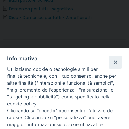
Buon pastore. Scheda
o
e
r
d
A
r
Domenica per tutti - segnalibro
o
r
e
I
p
a
Slide - Domenica per tutti - Anna Peiretti
k
s
n
p
m
t
Informativa
Utilizziamo cookie o tecnologie simili per
finalità tecniche e, con il tuo consenso, anche per
altre finalità ("interazioni e funzionalità semplici",
Arcidiocesi di Torino
"miglioramento dell'esperienza", "misurazione" e
Ufficio Catechistico
"targeting e pubblicità") come specificato nella
Via dell'Arcivescovado 12 - 10121 TORINO
cookie policy.
tel. 011.5156327 - fax 011.5156339
Cliccando su "accetta" acconsenti all'utilizzo dei
e-mail:
catechistico@diocesi.to.it
cookie. Cliccando su "personalizza" puoi avere
Direttore: don Michele Roselli - tel. 011.5156347 e-mail:
maggiori informazioni sui cookie utilizzati e
m.roselli@diocesi.to.it