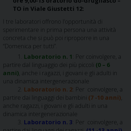
ore 9,00-13 oratorio Go-Grugliasco –
TO in Viale Giustetti 12:
I tre laboratori offrono l’opportunità di
sperimentare in prima persona una attività
concreta che si può poi riproporre in una
“Domenica per tutti”.
1.
Laboratorio n. 1
: Per coinvolgere, a
partire dal linguaggio dei più piccoli
(0 – 6
anni)
, anche i ragazzi, i giovani e gli adulti in
una dinamica intergenerazionale
2.
Laboratorio n. 2
: Per coinvolgere, a
partire dai linguaggi dei bambini
(7 -10 anni)
,
anche ragazzi, i giovani e gli adulti in una
dinamica intergenerazionale
3.
Laboratorio n. 3
: Per coinvolgere, a
partire dai linguaggi dei ragazzi
(11 -13 anni)
,