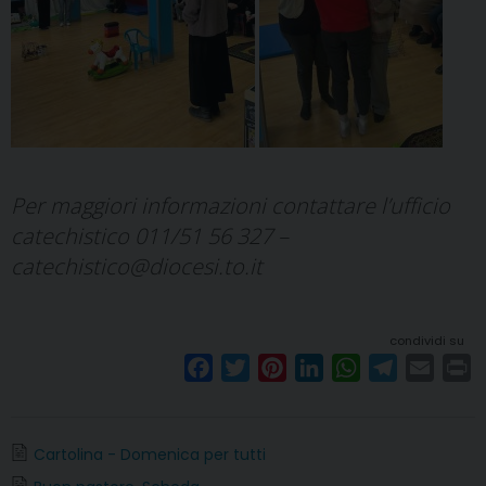
Per maggiori informazioni contattare l’ufficio
catechistico 011/51 56 327 –
catechistico@diocesi.to.it
condividi su
F
T
P
L
W
T
E
P
a
w
i
i
h
e
m
r
c
i
n
n
a
l
a
i
e
t
t
k
t
e
i
n
Cartolina - Domenica per tutti
b
t
e
e
s
g
l
t