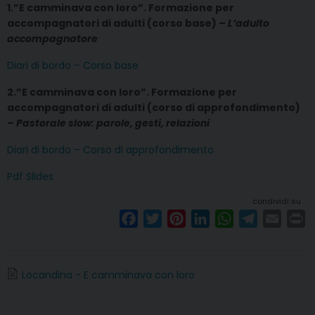
1.”E camminava con loro”. Formazione per
accompagnatori di adulti (corso base) –
L’adulto
accompagnatore
Diari di bordo – Corso base
2.”E camminava con loro”. Formazione per
accompagnatori di adulti (corso di approfondimento)
–
Pastorale slow: parole, gesti, relazioni
Diari di bordo – Corso di approfondimento
Pdf Slides
condividi su
F
T
P
L
W
T
E
P
a
w
i
i
h
e
m
r
c
i
n
n
a
l
a
i
e
t
t
k
t
e
i
n
Locandina - E camminava con loro
b
t
e
e
s
g
l
t
o
e
r
d
A
r