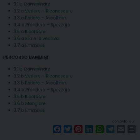
3.1 a Camminare
3.2 a Vedere – Riconoscere
3.3 a Parlare – Ascoltare
3.4 a Prendere – Spezzare
3.5 a Ricordare
3.6 a Elia e la vedova
3.7 a Emmaus
PERCORSO BAMBINI
3.1 b Camminare
3.2 b Vedere – Riconoscere
3.3 b Parlare – Ascoltare
3.4 b Prendere – Spezzare
3.5 b Ricordare
3.6 b Mangiare
3.7 b Emmaus
condividi su
F
T
P
L
W
T
E
P
a
w
i
i
h
e
m
r