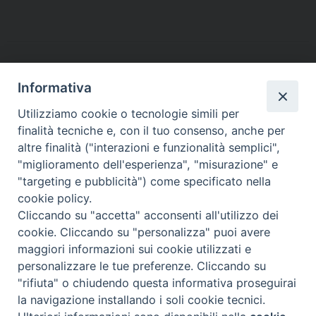
c
i
n
n
a
l
a
i
e
t
t
k
t
e
i
n
b
t
e
e
s
g
l
t
o
e
r
d
A
r
o
r
e
I
p
a
Informativa
k
s
n
p
m
Utilizziamo cookie o tecnologie simili per
t
finalità tecniche e, con il tuo consenso, anche per
altre finalità ("interazioni e funzionalità semplici",
Arcidiocesi di Torino
"miglioramento dell'esperienza", "misurazione" e
Ufficio Catechistico
"targeting e pubblicità") come specificato nella
Via dell'Arcivescovado 12 - 10121 TORINO
cookie policy.
tel. 011.5156327 - fax 011.5156339
Cliccando su "accetta" acconsenti all'utilizzo dei
e-mail:
catechistico@diocesi.to.it
cookie. Cliccando su "personalizza" puoi avere
Direttore: don Michele Roselli - tel. 011.5156347 e-mail:
maggiori informazioni sui cookie utilizzati e
m.roselli@diocesi.to.it
personalizzare le tue preferenze. Cliccando su
"rifiuta" o chiudendo questa informativa proseguirai
la navigazione installando i soli cookie tecnici.