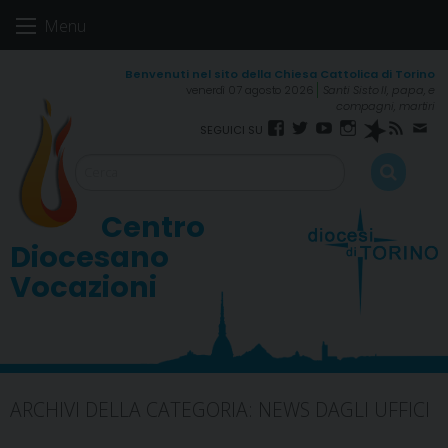
Skip
Menu
to
content
venerdì 07 agosto 2026
Santi Sisto II, papa, e
compagni, martiri
Facebook
Twitter
YouTube
Instagram
Spreaker
RSS
New
FEED
Centro
Diocesano
Vocazioni
ARCHIVI DELLA CATEGORIA:
NEWS DAGLI UFFICI