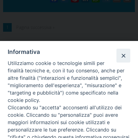
a
w
i
i
h
e
m
r
c
i
n
n
a
l
a
i
e
t
t
k
t
e
i
n
1
Pagina successiva »
b
t
e
e
s
g
l
t
o
e
r
d
A
r
o
r
e
I
p
a
Informativa
k
s
n
p
m
t
Utilizziamo cookie o tecnologie simili per
finalità tecniche e, con il tuo consenso, anche per
altre finalità ("interazioni e funzionalità semplici",
Arcidiocesi di Torino
"miglioramento dell'esperienza", "misurazione" e
Centro Pastorale Vocazionale
"targeting e pubblicità") come specificato nella
via Biamonti 20 (presso Seminario di Torino)
cookie policy.
tel. 011 8194555
Cliccando su "accetta" acconsenti all'utilizzo dei
email
seminarioditorino@gmail.com
cookie. Cliccando su "personalizza" puoi avere
maggiori informazioni sui cookie utilizzati e
personalizzare le tue preferenze. Cliccando su
"rifiuta" o chiudendo questa informativa proseguirai