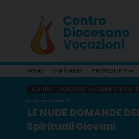
Skip
to
Centro
content
Diocesano
Vocazioni
HOME
CHI SIAMO
PROPEDEUTICA
Centro Diocesano Vocazioni
,
news da
24 GENNAIO 2019
LE NUDE DOMANDE DEL
Spirituali Giovani