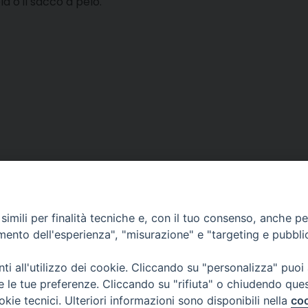
a o il sacco a pelo.
imili per finalità tecniche e, con il tuo consenso, anche per 
amento dell'esperienza", "misurazione" e "targeting e pubbli
i all'utilizzo dei cookie. Cliccando su "personalizza" puoi
re le tue preferenze. Cliccando su "rifiuta" o chiudendo que
azionale
okie tecnici. Ulteriori informazioni sono disponibili nella
coo
o Seminario di Torino)