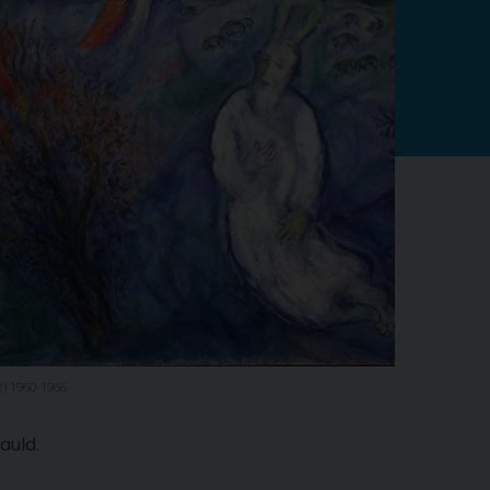
) 1960-1966
auld.