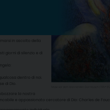
rmarsi in ascolto della
i giorni di silenzio e di
ngelo:
lcosa dentro di noi.
 di Dio.
Mose vor dem brennenden Dornbusch (195*312
bbozzare la nostra
stancabile e appassionato cercatore di Dio: Charles de Fouc
ccompagnamento individuale.