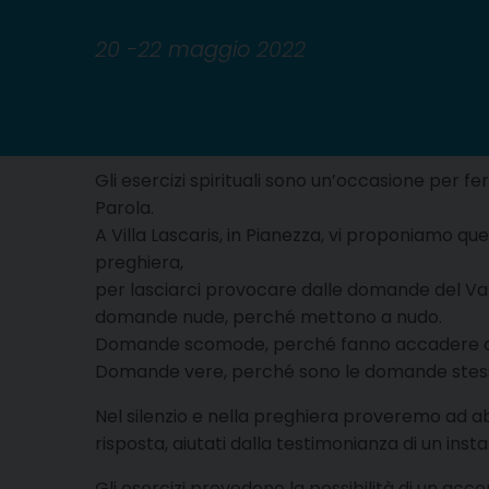
20 -22 maggio 2022
Gli esercizi spirituali sono un’occasione per fe
Parola.
A Villa Lascaris, in Pianezza, vi proponiamo quest
preghiera,
​per lasciarci provocare dalle domande del Va
domande nude, perché mettono a nudo.
Domande scomode, perché fanno accadere qua
Domande vere, perché sono le domande stesse
Nel silenzio e nella preghiera proveremo ad a
risposta, aiutati dalla testimonianza di un in
Gli esercizi prevedono la possibilità di un a