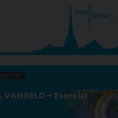
g
gli uffici
 VANGELO – Esercizi