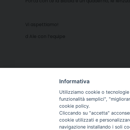
Porta con te la Bibbia e un quaderno, le lenzuol
Vi aspettiamo!
d Ale con l’equipe
Informativa
Utilizziamo cookie o tecnologie s
funzionalità semplici", "miglior
cookie policy.
Cliccando su "accetta" acconsent
Arcidiocesi di Torino
cookie utilizzati e personalizza
Centro Pastorale Voc
navigazione installando i soli co
via Biamonti 20 (press