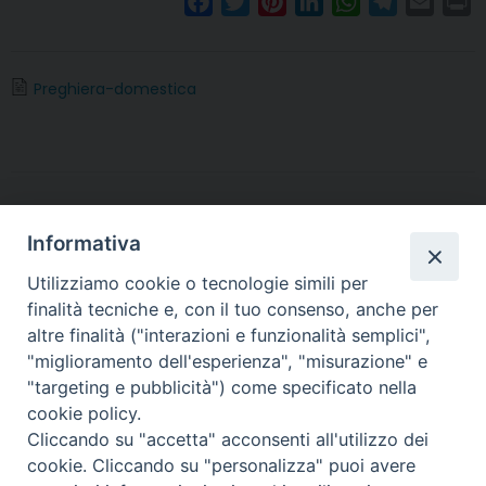
F
T
P
L
W
T
E
P
a
w
i
i
h
e
m
r
c
i
n
n
a
l
a
i
e
t
t
k
t
e
i
n
Preghiera-domestica
b
t
e
e
s
g
l
t
o
e
r
d
A
r
o
r
e
I
p
a
k
s
n
p
m
t
Informativa
Utilizziamo cookie o tecnologie simili per
finalità tecniche e, con il tuo consenso, anche per
altre finalità ("interazioni e funzionalità semplici",
Arcidiocesi di Torino
"miglioramento dell'esperienza", "misurazione" e
Ufficio per la Pastorale della Famiglia
"targeting e pubblicità") come specificato nella
Via dell'Arcivescovado 12 - 10121 TORINO
cookie policy.
Tel. 011 5156327 - fax 011 5156339
Cliccando su "accetta" acconsenti all'utilizzo dei
e-mail:
famiglia@diocesi.to.it
cookie. Cliccando su "personalizza" puoi avere