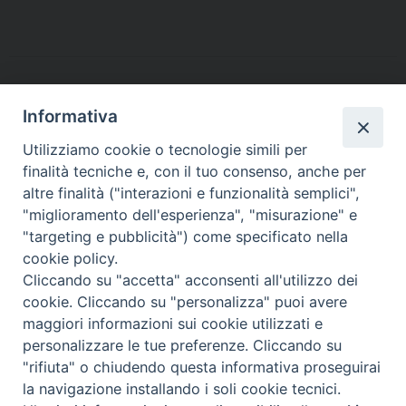
c
i
n
n
a
l
a
i
e
t
t
k
t
e
i
n
b
t
e
e
s
g
l
t
o
e
r
d
A
r
o
r
e
I
p
a
Informativa
k
s
n
p
m
Utilizziamo cookie o tecnologie simili per
t
finalità tecniche e, con il tuo consenso, anche per
altre finalità ("interazioni e funzionalità semplici",
Arcidiocesi di Torino
"miglioramento dell'esperienza", "misurazione" e
Ufficio per la Pastorale della Famiglia
"targeting e pubblicità") come specificato nella
Via dell'Arcivescovado 12 - 10121 TORINO
cookie policy.
Tel. 011 5156327 - fax 011 5156339
Cliccando su "accetta" acconsenti all'utilizzo dei
e-mail:
famiglia@diocesi.to.it
cookie. Cliccando su "personalizza" puoi avere
maggiori informazioni sui cookie utilizzati e
personalizzare le tue preferenze. Cliccando su
"rifiuta" o chiudendo questa informativa proseguirai
la navigazione installando i soli cookie tecnici.