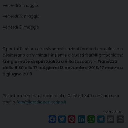
venerdì 3 maggio
venerdì 17 maggio
venerdì 31 maggio
E per tutti coloro che vivono situazioni familiari complesse o
desiderano camminare insieme a questi fratelli proponiamo
tre giornate di spiritualità a Villa Lascaris
–
Pianezza
dalle 9.30 alle 17 nei giorni 18 novembre 2018; 17 marzo e
2 giugno 2019
Per informazioni telefonare al n. 011 51 56 340 o inviare una
mail a
famiglia@diocesi.torino.it
condividi su
F
T
P
L
W
T
E
P
a
w
i
i
h
e
m
r