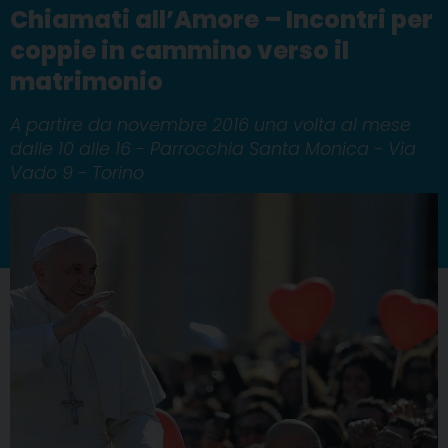
Chiamati all’Amore – Incontri per
coppie in cammino verso il
matrimonio
A partire da novembre 2016 una volta al mese
dalle 10 alle 16 - Parrocchia Santa Monica - Via
Vado 9 - Torino