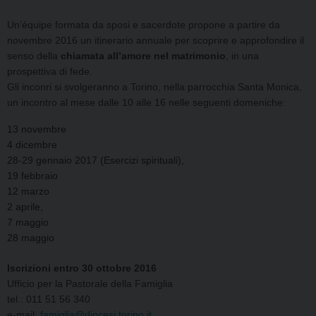
Un’équipe formata da sposi e sacerdote propone a partire da
novembre 2016 un itinerario annuale per scoprire e approfondire il
senso della
chiamata all’amore nel matrimonio
, in una
prospettiva di fede.
Gli inconri si svolgeranno a Torino, nella parrocchia Santa Monica,
un incontro al mese dalle 10 alle 16 nelle seguenti domeniche:
13 novembre
4 dicembre
28-29 gennaio 2017 (Esercizi spirituali),
19 febbraio
12 marzo
2 aprile,
7 maggio
28 maggio
Iscrizioni entro 30 ottobre 2016
Ufficio per la Pastorale della Famiglia
tel.: 011 51 56 340
e-mail:
famiglia@diocesi.torino.it