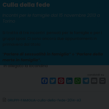
Culla della fede
Incontri per le famiglie dal 15 novembre 2013 a
Torino
Si tratta di tre incontri pensati per le famiglie e per i
gruppi sposi. Ci sono ancora due appuntamenti in
primavera dal titolo:
“
Parlare di sessualità in famiglia”
e “
Parlare della
morte in famiglia”.
In allegato la locandina
condividi su
F
T
P
L
W
T
E
P
a
w
i
i
h
e
m
r
c
i
n
n
a
l
a
i
e
t
t
k
t
e
i
n
GRUPPI-FAMIGLIA-culla-della-fede-2014-A3
b
t
e
e
s
g
l
t