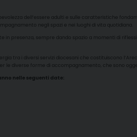
pevolezza dell’essere adulti e sulle caratteristiche fon
compagnamento negli spazi e nei luoghi di vita quotidiana.
 parte in presenza, sempre dando spazio a momenti di rifle
inergia tra i diversi servizi diocesani che costituiscono l’A
per le diverse forme di accompagnamento, che sono ogget
ranno nelle seguenti date: