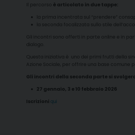
Il percorso
è articolato in due tappe:
la prima incentrata sul “prendere” consa
la seconda focalizzata sullo stile dell’ac
Gli incontri sono offerti in parte online e in
dialogo.
Questa iniziativa è uno dei primi frutti della s
Azione Sociale, per offrire una base comune 
Gli incontri della seconda parte si svolge
27 gennaio, 3 e 10 febbraio 2026
Iscrizioni
qui