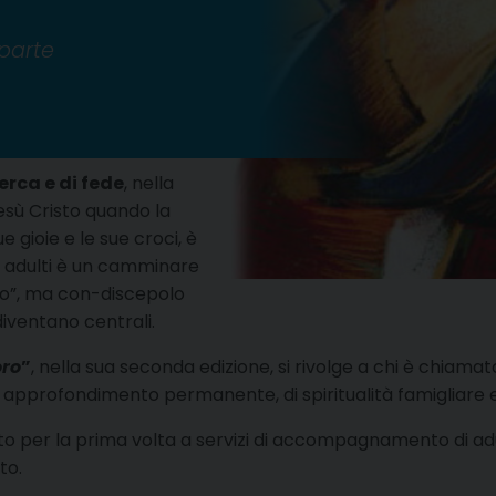
 parte
erca e di fede
, nella
esù Cristo quando la
e gioie e le sue croci, è
 adulti è un camminare
o”, ma con-discepolo
diventano centrali.
oro
”
, nella sua seconda edizione, si rivolge a chi è chia
e di approfondimento permanente, di spiritualità famigliare
 per la prima volta a servizi di accompagnamento di adulti
to.