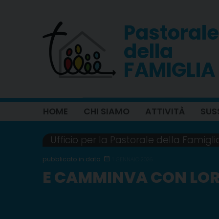
Skip
to
Pastorale
content
della
FAMIGLIA
HOME
CHI SIAMO
ATTIVITÀ
SUS
Ufficio per la Pastorale della Famigli
1 GENNAIO 2026
E CAMMINVA CON LORO