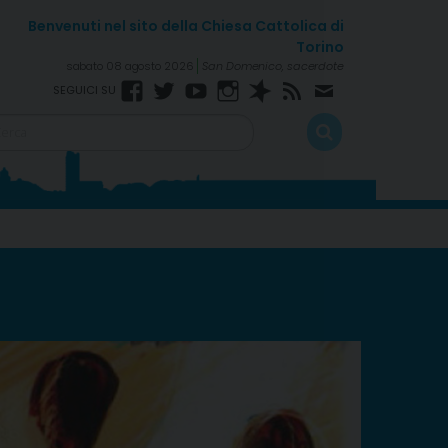
sabato 08 agosto 2026
San Domenico, sacerdote
Facebook
Twitter
YouTube
Instagram
Spreaker
RSS
Newsletter
Feed