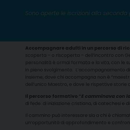
Sono aperte le iscrizioni alla seconda
Accompagnare adulti in un percorso di ric
scoperta – o riscoperta – dell’incontro con G
personalità è ormai formata e la vita, con le su
in pieno svolgimento. L’accompagnamento di
insieme, dove chi accompagna non è “maestr
dell’unico Maestro, e dove le rispettive storie 
Il percorso
formativo “
E camminava con l
di fede. di iniziazione cristiana, di catechesi 
Il cammino può interessare sia a chi è chiamato
un’opportunità di approfondimento e confron