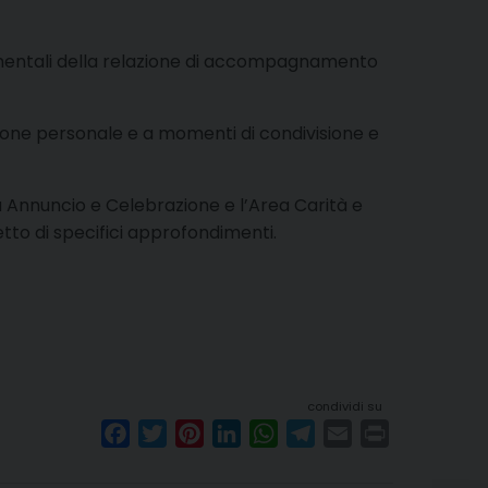
damentali della relazione di accompagnamento
ssione personale e a momenti di condivisione e
rea Annuncio e Celebrazione e l’Area Carità e
to di specifici approfondimenti.
condividi su
F
T
P
L
W
T
E
P
a
w
i
i
h
e
m
r