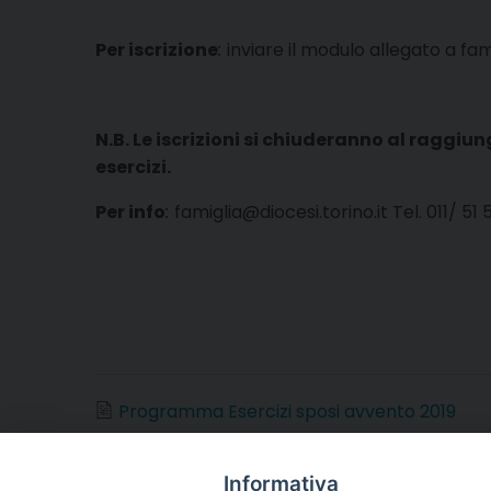
Per iscrizione
:
inviare il modulo allegato a fam
N.B. Le iscrizioni si chiuderanno al raggi
esercizi.
Per info
:
famiglia@diocesi.torino.it Tel. 011/ 51
Programma Esercizi sposi avvento 2019
Volantino Esercizi sposi avvento 2019
Informativa