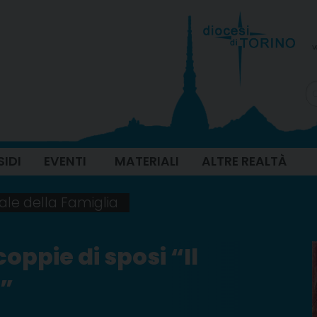
v
SIDI
EVENTI
MATERIALI
ALTRE REALTÀ
rale della Famiglia
coppie di sposi “Il
o”