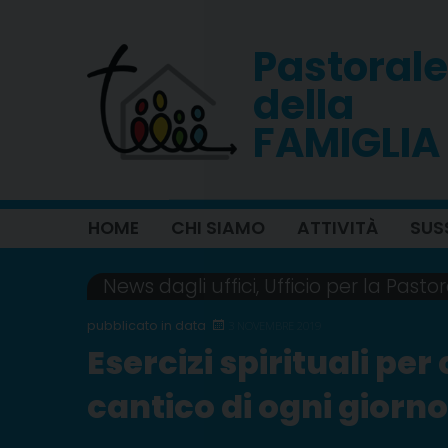
Skip
to
Pastorale
content
della
FAMIGLIA
HOME
CHI SIAMO
ATTIVITÀ
SUS
News dagli uffici
,
Ufficio per la Pasto
3 NOVEMBRE 2019
Esercizi spirituali per 
cantico di ogni giorn