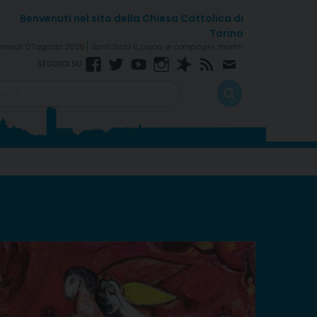
enerdì 07 agosto 2026
Santi Sisto II, papa, e compagni, martiri
Facebook
Twitter
YouTube
Instagram
Spreaker
RSS
Newsletter
Feed