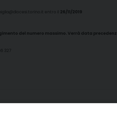
iglia@diocesi.torino.it entro il
26/11/2019
ungimento del numero massimo. Verrà data precedenza 
 56 327