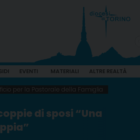
SIDI
EVENTI
MATERIALI
ALTRE REALTÀ
ficio per la Pastorale della Famiglia
 coppie di sposi “Una
oppia”