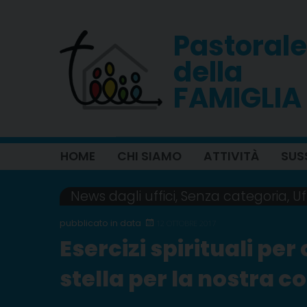
Skip
to
Pastorale
content
della
FAMIGLIA
HOME
CHI SIAMO
ATTIVITÀ
SUS
News dagli uffici
,
Senza categoria
,
Uf
12 OTTOBRE 2017
Esercizi spirituali per
stella per la nostra c