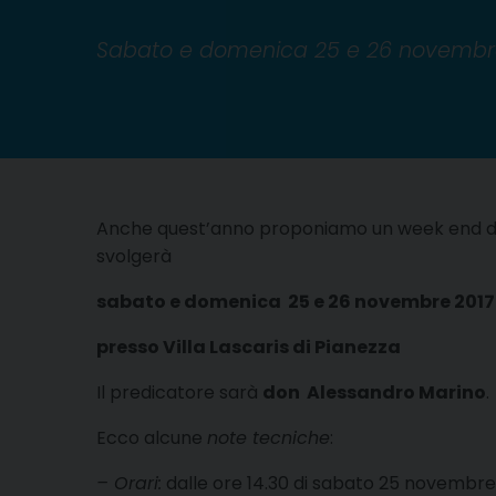
Sabato e domenica 25 e 26 novembre 2
Anche quest’anno proponiamo un week end di ri
svolgerà
sabato e domenica 25 e 26 novembre 2017
presso Villa Lascaris di Pianezza
Il predicatore sarà
don Alessandro Marino
.
Ecco alcune
note tecniche
:
– Orari:
dalle ore 14.30 di sabato 25 novembre