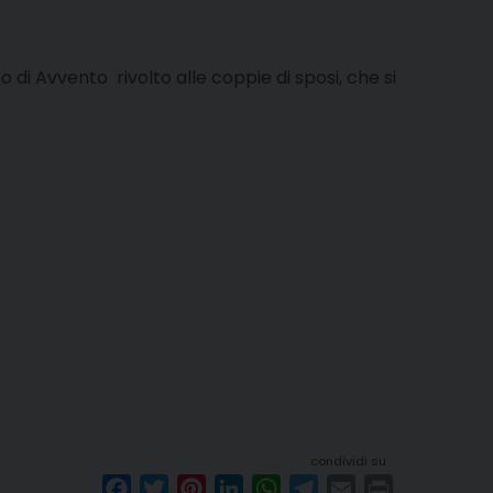
i Avvento rivolto alle coppie di sposi, che si
condividi su
F
T
P
L
W
T
E
P