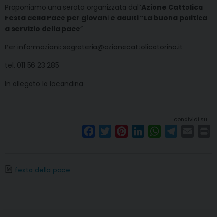
Proponiamo una serata organizzata dall’
Azione Cattolica
Festa della Pace per giovani e adulti “La buona politica
a servizio della pace
”
Per informazioni: segreteria@azionecattolicatorino.it
tel. 011 56 23 285
In allegato la locandina
condividi su
F
T
P
L
W
T
E
P
a
w
i
i
h
e
m
r
c
i
n
n
a
l
a
i
e
t
t
k
t
e
i
n
festa della pace
b
t
e
e
s
g
l
t
o
e
r
d
A
r
o
r
e
I
p
a