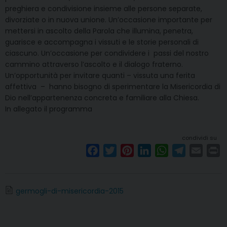
preghiera e condivisione insieme alle persone separate,
divorziate o in nuova unione. Un’occasione importante per
mettersi in ascolto della Parola che illumina, penetra,
guarisce e accompagna i vissuti e le storie personali di
ciascuno. Un’occasione per condividere i passi del nostro
cammino attraverso l’ascolto e il dialogo fraterno.
Un’opportunità per invitare quanti – vissuta una ferita
affettiva – hanno bisogno di sperimentare la Misericordia di
Dio nell’appartenenza concreta e familiare alla Chiesa.
In allegato il programma
condividi su
F
T
P
L
W
T
E
P
a
w
i
i
h
e
m
r
c
i
n
n
a
l
a
i
e
t
t
k
t
e
i
n
germogli-di-misericordia-2015
b
t
e
e
s
g
l
t
o
e
r
d
A
r