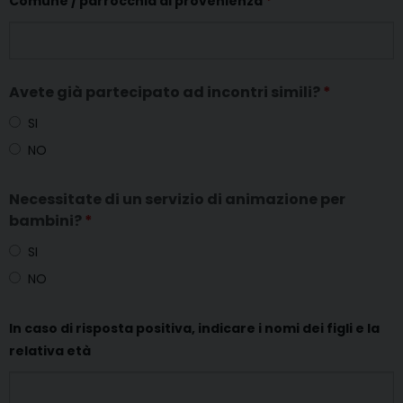
Comune / parrocchia di provenienza
*
Avete già partecipato ad incontri simili?
*
SI
NO
Necessitate di un servizio di animazione per
bambini?
*
SI
NO
In caso di risposta positiva, indicare i nomi dei figli e la
relativa età