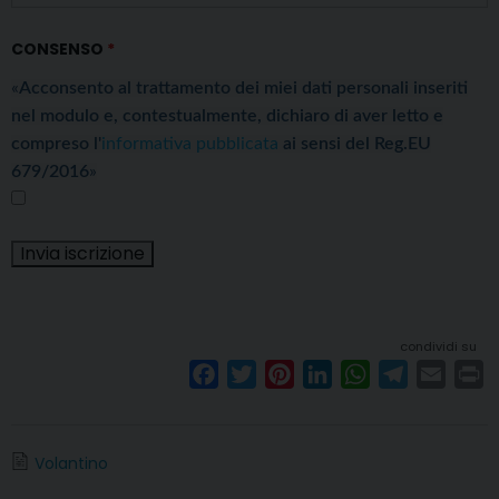
CONSENSO
*
«
Acconsento al trattamento dei miei dati personali inseriti
nel modulo e, contestualmente, dichiaro di aver letto e
compreso l'
informativa pubblicata
ai sensi del Reg.EU
679/2016
»
condividi su
F
T
P
L
W
T
E
P
a
w
i
i
h
e
m
r
c
i
n
n
a
l
a
i
e
t
t
k
t
e
i
n
Volantino
b
t
e
e
s
g
l
t