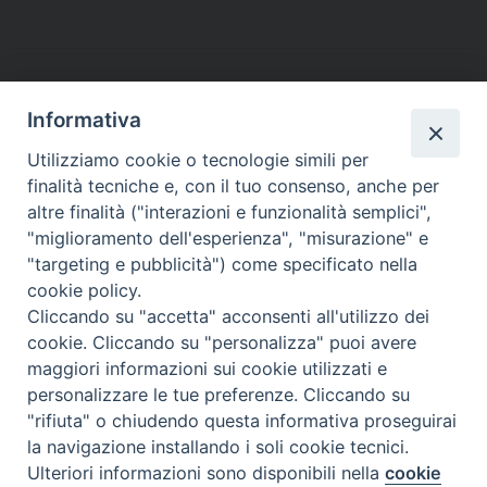
o
e
r
d
A
r
o
r
e
I
p
a
k
s
n
p
m
t
Informativa
Utilizziamo cookie o tecnologie simili per
finalità tecniche e, con il tuo consenso, anche per
altre finalità ("interazioni e funzionalità semplici",
Arcidiocesi di Torino
"miglioramento dell'esperienza", "misurazione" e
Ufficio per la Pastorale della Famiglia
"targeting e pubblicità") come specificato nella
Via dell'Arcivescovado 12 - 10121 TORINO
cookie policy.
Tel. 011 5156327 - fax 011 5156339
Cliccando su "accetta" acconsenti all'utilizzo dei
e-mail:
famiglia@diocesi.to.it
cookie. Cliccando su "personalizza" puoi avere
maggiori informazioni sui cookie utilizzati e
personalizzare le tue preferenze. Cliccando su
"rifiuta" o chiudendo questa informativa proseguirai
la navigazione installando i soli cookie tecnici.
Ulteriori informazioni sono disponibili nella
cookie
Preferenze Cookie