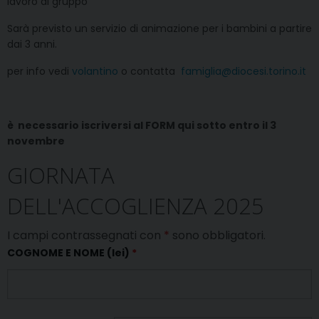
lavoro di gruppo
Sarà previsto un servizio di animazione per i bambini a partire
dai 3 anni.
per info vedi
volantino
o contatta
famiglia@diocesi.torino.it
è necessario iscriversi al FORM qui sotto entro il 3
novembre
GIORNATA
DELL'ACCOGLIENZA 2025
I campi contrassegnati con
*
sono obbligatori.
COGNOME E NOME (lei)
*