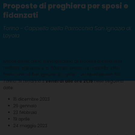
Proposte di preghiera per sposi e
fidanzati
Torino - Cappella della Parrocchia San Ignazio di
Loyola
Anche quest’anno si svolgeranno gli incontri di preghiera
dedicati agli sposi e ai fidanzati presso la Cappella della
Parrocchia di San Ignazio di Loyola – Via Monfalcone 150 –
Torino. Si terranno il
venerdì alle ore 21,15
nelle seguenti
date:
15 dicembre 2023
26 gennaio
23 febbraio
19 aprile
24 maggio 2023