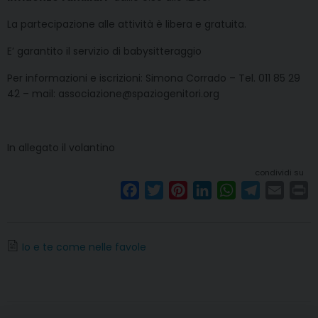
La partecipazione alle attività è libera e gratuita.
E’ garantito il servizio di babysitteraggio
Per informazioni e iscrizioni: Simona Corrado – Tel. 011 85 29
42 – mail: associazione@spaziogenitori.org
In allegato il volantino
condividi su
F
T
P
L
W
T
E
P
a
w
i
i
h
e
m
r
c
i
n
n
a
l
a
i
e
t
t
k
t
e
i
n
Io e te come nelle favole
b
t
e
e
s
g
l
t
o
e
r
d
A
r
o
r
e
I
p
a