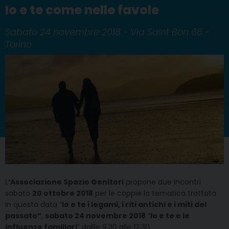
Io e te come nelle favole
Sabato 24 novembre 2018 - Via Saint Bon 68 -
Torino
L
‘Associazione Spazio Genitori
propone due incontri
sabato
20 ottobre 2018
per le coppie la tematica trattata
in questa data “
Io e te i legami, i riti antichi e i miti del
passato”
,
sabato 24 novembre 2018
“
Io e te e le
influenze familiari
” dallle 9.30 alle 12.30.