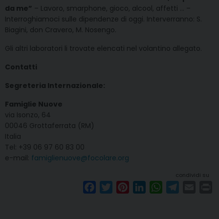
da me”
– Lavoro, smarphone, gioco, alcool, affetti … –
Interroghiamoci sulle dipendenze di oggi. Interverranno: S.
Biagini, don Cravero, M. Nosengo.
Gli altri laboratori li trovate elencati nel volantino allegato.
Contatti
Segreteria Internazionale:
Famiglie Nuove
via Isonzo, 64
00046 Grottaferrata (RM)
Italia
Tel: +39 06 97 60 83 00
e-mail:
famiglienuove@focolare.org
condividi su
F
T
P
L
W
T
E
P
a
w
i
i
h
e
m
r
c
i
n
n
a
l
a
i