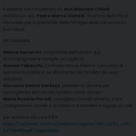
Il webinar sarà moderato da
don Maurizio Chiodi
dell’Istituto Jp2.
Padre Marco Vianelli,
direttore dell’Ufficio
nazionale per la pastorale della famiglia della Cei porterà i
suoi saluti.
PROGRAMMA
Milena Santerini
, vicepreside dell’istituto Jp2:
Accompagnare le famiglie accoglienti.
Alessia Tabacchi
, Confederazione Italiana Consultori di
ispirazione cristiana:
Le dinamiche dei familiari del post-
adozione.
Giovanni Gimmi Garbujo
, presidente Dimore per
l’accoglienza APS:
Le reti familiari come risorsa.
Maria Rosaria Fiorelli
, consigliera coordinamento Care:
L’integrazione sociale e scolastica di bambini e ragazzi accolti.
per iscriversi cliccare il link
https://us02web.zoom.us/webinar/register/WN_LZs3Ly_vTdC
Kd7HKrB6jzg#/registration