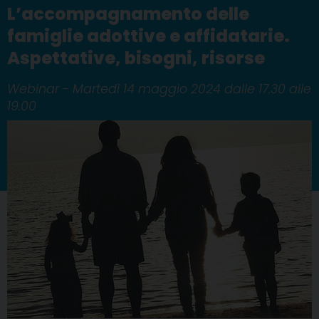
L’accompagnamento delle
famiglie adottive e affidatarie.
Aspettative, bisogni, risorse
Webinar - Martedì 14 maggio 2024 dalle 17.30 alle
19.00