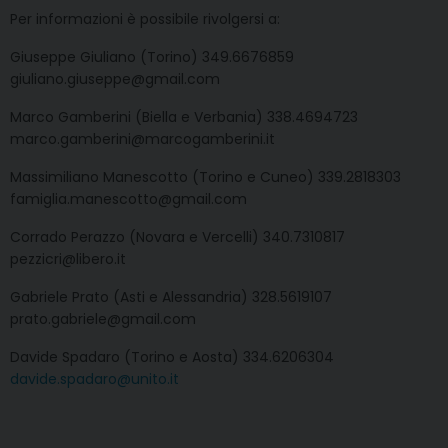
Per informazioni è possibile rivolgersi a:
Giuseppe Giuliano (Torino) 349.6676859
giuliano.giuseppe@gmail.com
Marco Gamberini (Biella e Verbania) 338.4694723
marco.gamberini@marcogamberini.it
Massimiliano Manescotto (Torino e Cuneo) 339.2818303
famiglia.manescotto@gmail.com
Corrado Perazzo (Novara e Vercelli) 340.7310817
pezzicri@libero.it
Gabriele Prato (Asti e Alessandria) 328.5619107
prato.gabriele@gmail.com
Davide Spadaro (Torino e Aosta) 334.6206304
davide.spadaro@unito.it