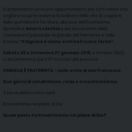
Vi proponiamo un nuovo appuntamento per tutti coloro che
vogliono scoprire insieme la bellezza della vita di coppia e
della quotidianità familiare, alla luce dell’Esortazione
Apostolica
Amoris Laetitia
e del documento della
Conferenza Episcopale Regionale del Piemonte e Valle
D’Aosta
“Il Signore è vicino a chi ha il cuore ferito”
.
Sabato 26 e Domenica 27 gennaio 2019
, a Armeno (NO),
ci incontreremo per il 5° Incontro del percorso.
FAMIGLIA È FRATERNITÀ – sulle orme di san Francesco
Due giorni di condivisione, relax e crescita insieme.
Il tema dell’incontro sarà:
Il matrimonio nel piano di Dio
Quale posto ha il matrimonio nel piano di Dio?