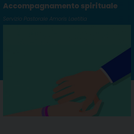
Accompagnamento spirituale
Servizio Pastorale Amoris Laetitia