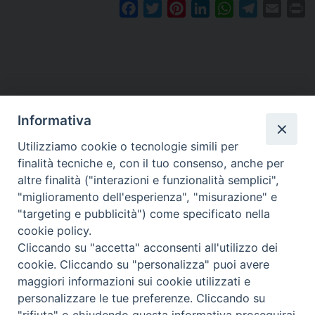
F
T
P
L
W
T
E
P
a
w
i
i
h
e
m
r
c
i
n
n
a
l
a
i
e
t
t
k
t
e
i
n
b
t
e
e
s
g
l
t
o
e
r
d
A
r
o
r
e
I
p
a
Informativa
k
s
n
p
m
Utilizziamo cookie o tecnologie simili per
t
finalità tecniche e, con il tuo consenso, anche per
altre finalità ("interazioni e funzionalità semplici",
Arcidiocesi di Torino
"miglioramento dell'esperienza", "misurazione" e
Ufficio per la Pastorale dei Giovani e dei Ragazzi
"targeting e pubblicità") come specificato nella
Via dell'Arcivescovado 12 - 10121 TORINO
cookie policy.
el. 011 5156 342 - fax 011 5156 339
Cliccando su "accetta" acconsenti all'utilizzo dei
e-mail:
giovani@diocesi.to.it
cookie. Cliccando su "personalizza" puoi avere
maggiori informazioni sui cookie utilizzati e
personalizzare le tue preferenze. Cliccando su