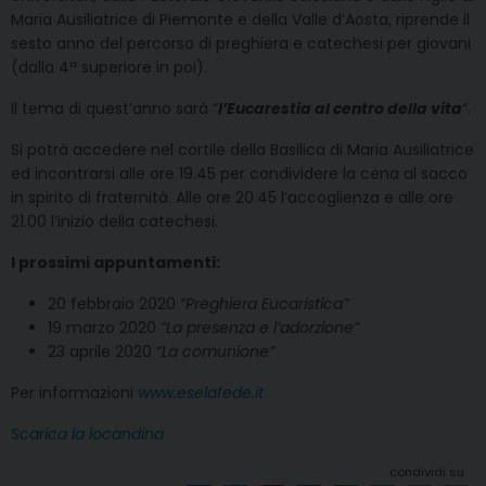
Maria Ausiliatrice di Piemonte e della Valle d’Aosta, riprende il
sesto anno del percorso di preghiera e catechesi per giovani
(dalla 4ª superiore in poi).
Il tema di quest’anno sarà “
l’Eucarestia al centro della vita
“.
Si potrà accedere nel cortile della Basilica di Maria Ausiliatrice
ed incontrarsi alle ore 19.45 per condividere la cena al sacco
in spirito di fraternità. Alle ore 20.45 l’accoglienza e alle ore
21.00 l’inizio della catechesi.
I prossimi appuntamenti:
20 febbraio 2020
“Preghiera Eucaristica”
19 marzo 2020
“La presenza e l’adorzione”
23 aprile 2020
“La comunione”
Per informazioni
www.eselafede.it
Scarica la locandina
condividi su