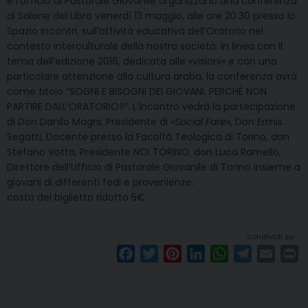
e l’Ufficio di Pastorale Giovanile organizzano una conferenza
al Salone del Libro venerdì 13 maggio, alle ore 20.30 presso lo
Spazio Incontri, sull’attività educativa dell’Oratorio nel
contesto interculturale della nostra società. In linea con il
tema dell’edizione 2016, dedicata alle «visioni» e con una
particolare attenzione alla cultura araba, la conferenza avrà
come titolo “SOGNI E BISOGNI DEI GIOVANI. PERCHÉ NON
PARTIRE DALL’ORATORIO?”. L’incontro vedrà la partecipazione
di Don Danilo Magni, Presidente di «
Social Fare
», Don Ermis
Segatti, Docente presso la Facoltà Teologica di Torino, don
Stefano Votta, Presidente NOI TORINO, don Luca Ramello,
Direttore dell’Ufficio di Pastorale Giovanile di Torino insieme a
giovani di differenti fedi e provenienze.
costo del biglietto ridotto 5€
condividi su
F
T
P
L
W
T
E
P
a
w
i
i
h
e
m
r
c
i
n
n
a
l
a
i
e
t
t
k
t
e
i
n