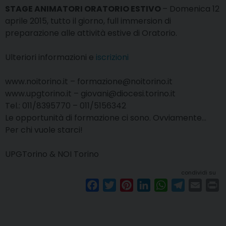
STAGE ANIMATORI ORATORIO ESTIVO
– Domenica 12
aprile 2015, tutto il giorno, full immersion di
preparazione alle attività estive di Oratorio.
Ulteriori informazioni e
iscrizioni
www.noitorino.it – formazione@noitorino.it
www.upgtorino.it – giovani@diocesi.torino.it
Tel.: 011/8395770 – 011/5156342
Le opportunità di formazione ci sono. Ovviamente…
Per chi vuole starci!
UPGTorino & NOI Torino
condividi su
F
T
P
L
W
T
E
P
a
w
i
i
h
e
m
r
c
i
n
n
a
l
a
i
e
t
t
k
t
e
i
n