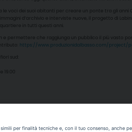
le voci dei suoi abitanti per creare un ponte tra gli anni O
magini d’archivio e interviste nuove, il progetto di Labin
quartiere in tutti questi anni.
ilm e permettere che raggiunga un pubblico il più vasto pos
ontributo:
https://www.produzionidalbasso.com/project/p
iori sud:
le 19.00
imili per finalità tecniche e, con il tuo consenso, anche per 