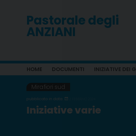
Skip
to
Pastorale degli
content
ANZIANI
HOME
DOCUMENTI
INIZIATIVE DEI
Mirafiori sud
2 FEBBRAIO 2024
Iniziative varie