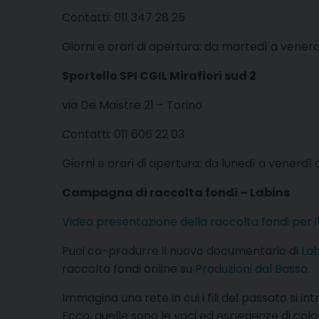
Contatti: 011 347 28 25
Giorni e orari di apertura: da martedì a venerdì d
Sportello SPI CGIL Mirafiori sud 2
via De Maistre 21 – Torino
Contatti: 011 606 22 03
Giorni e orari di apertura: da lunedì a venerdì d
Campagna di raccolta fondi – Labins
Video presentazione della raccolta fondi per il
Puoi co-produrre il nuovo documentario di
Lab
raccolta fondi online su
Produzioni dal Basso.
Immagina una rete in cui i fili del passato si in
Ecco, quelle sono le voci ed esperienze di colo