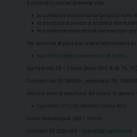
Il contratto placet prevede che:
le condizioni economiche (prezzo) sono l
la struttura di prezzo è stabilita dall’Auto
le condizioni contrattuali (ad esempio gara
Per saperne di più e per avere informazioni su q
Sportello Federconsumatori di Torino
via Pedrotti 25 – Torino (linee GTT 8, 18, 75, 77
Contatti: tel. 011 285981- whatsapp 351 710803
Giorni e orari di apertura: dal lunedì al giovedì
Sportello SPI CGIL Mirafiori Santa Rita
corso Sebastopoli 286 – Torino
Contatti: 011 3290488 –
spito02@cgiltorino.it