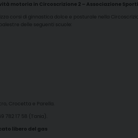
vità motoria in Circoscrizione 2 – Associazione Sport
zza corsi di ginnastica dolce e posturale nella Circoscrizi
 palestre delle seguenti scuole:
tro, Crocetta e Parella.
49 782 17 58 (Tania).
ato libero del gas