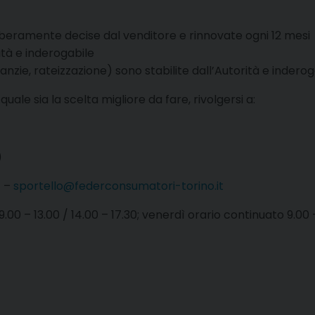
iberamente decise dal venditore e rinnovate ogni 12 mesi
rità e inderogabile
nzie, rateizzazione) sono stabilite dall’Autorità e inderoga
uale sia la scelta migliore da fare, rivolgersi a:
)
1 –
sportello@federconsumatori-torino.it
 9.00 – 13.00 / 14.00 – 17.30; venerdì orario continuato 9.00 