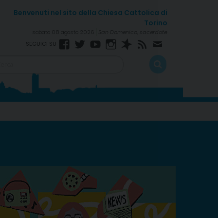
sabato 08 agosto 2026
San Domenico, sacerdote
Facebook
Twitter
YouTube
Instagram
Spreaker
RSS
Newsletter
Feed