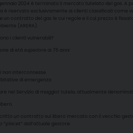
0 gennaio 2024 è terminato il mercato tutelato del gas. A pa
a è riservato esclusivamente ai clienti classificati come vul
e un contratto del gas le cui regole e il cui prezzo è fissat
biente (ARERA).
ono i clienti vulnerabili?
one di età superiore ai 75 anni
ri non interconnesse
abitative di emergenza
rare nel Servizio di maggior tutela, attualmente denominato 
ibero.
scritto un contratto sul libero mercato con il vecchio ges
“placet” dall’attuale gestore.