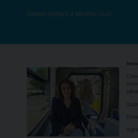
Essere anziani a Mirafiori Sud
Inco
Chia
Innov
Mira
Quan
Dove
Ingr