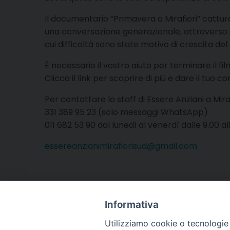
Il documentario “Primavera a Mirafiori” cattura 
una conversazione generazionale, attraverso im
cui difficoltà sono state motivo di crescita del 
È necessario il vostro aiuto per terminare il f
Clicca il link per scoprire di più e dare il tuo c
Per contattare lo staff di Essere Anziani a Miraf
331 389 95 23 (solo messaggi WhatsApp)
011 682 53 90 dal lunedì al venerdì dalle 9.00 al
essereanzianimirafiorisud@gmail.com
Informativa
Utilizziamo cookie o tecnologie s