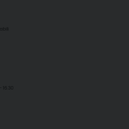
bili
– 16.30