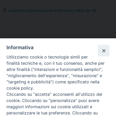
c
i
n
n
a
l
a
i
e
t
t
k
t
e
i
n
volantino-presentazione-intervento-Mira-Up-A5
b
t
e
e
s
g
l
t
o
e
r
d
A
r
o
r
e
I
p
a
k
s
n
p
m
t
Informativa
Utilizziamo cookie o tecnologie simili per
finalità tecniche e, con il tuo consenso, anche per
altre finalità ("interazioni e funzionalità semplici",
Arcidiocesi di Torino
"miglioramento dell'esperienza", "misurazione" e
Settore per la Pastorale degli Anziani e Pensionati
"targeting e pubblicità") come specificato nella
Via dell'Arcivescovado 12 - 10121 TORINO
cookie policy.
tel. 011.5156327 - fax 011.5156339
Cliccando su "accetta" acconsenti all'utilizzo dei
e-mail:
anziani@diocesi.to.it
cookie. Cliccando su "personalizza" puoi avere
maggiori informazioni sui cookie utilizzati e
personalizzare le tue preferenze. Cliccando su