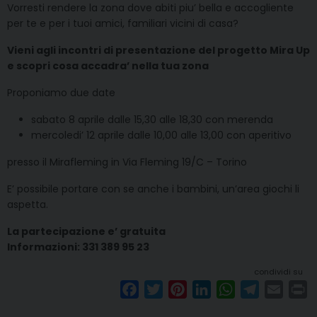
Vorresti rendere la zona dove abiti piu’ bella e accogliente
per te e per i tuoi amici, familiari vicini di casa?
Vieni agli incontri di presentazione del progetto Mira Up
e scopri cosa accadra’ nella tua zona
Proponiamo due date
sabato 8 aprile dalle 15,30 alle 18,30 con merenda
mercoledi’ 12 aprile dalle 10,00 alle 13,00 con aperitivo
presso il Mirafleming in Via Fleming 19/C – Torino
E’ possibile portare con se anche i bambini, un’area giochi li
aspetta.
La partecipazione e’ gratuita
Informazioni: 331 389 95 23
condividi su
F
T
P
L
W
T
E
P
a
w
i
i
h
e
m
r