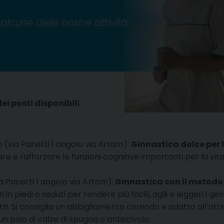
alcune delle nostre attività
i posti disponibili
co (via Panetti 1 angolo via Artom):
Ginnastica dolce per
e e rafforzare le funzioni cognitive importanti per la vita
via Panetti 1 angolo via Artom):
Ginnastica con il metodo
in piedi o seduti per rendere più facili, agili e leggeri i ges
utti. Si consiglia un abbigliamento comodo e adatto all’attiv
 paio di calze di spugna o antiscivolo.