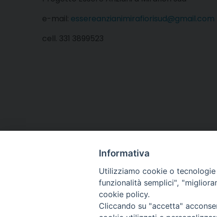
e-mail:
essereanzianimirafiorisud@gmail.com
cell. 331 3899523
Informativa
Utilizziamo cookie o tecnologie s
funzionalità semplici", "miglior
cookie policy.
Cliccando su "accetta" acconsent
Arcidiocesi di Torino