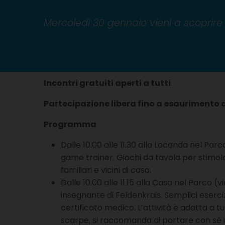
Mercoledì 30 gennaio vieni a scoprire 
Incontri gratuiti aperti a tutti
Partecipazione libera fino a esaurimento de
Programma
Dalle 10.00 alle 11.30 alla Locanda nel Par
game trainer. Giochi da tavola per stimolar
familiari e vicini di casa.
Dalle 10.00 alle 11.15 alla Casa nel Parco (
insegnante di Feldenkrais. Semplici esercizi 
certificato medico. L’attività è adatta a t
scarpe, si raccomanda di portare con sé un