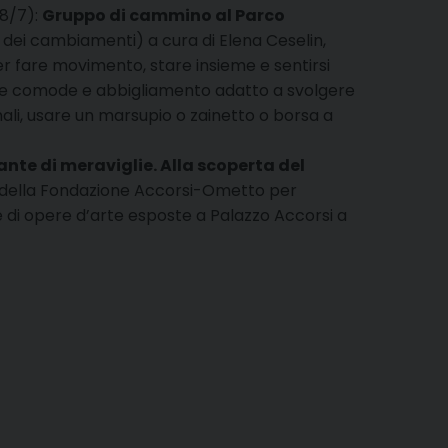
48/7):
Gruppo di cammino al Parco
re dei cambiamenti) a cura di Elena Ceselin,
er fare movimento, stare insieme e sentirsi
scarpe comode e abbigliamento adatto a svolgere
nali, usare un marsupio o zainetto o borsa a
ante di meraviglie. Alla scoperta del
e della Fondazione Accorsi-Ometto per
ne di opere d’arte esposte a Palazzo Accorsi a