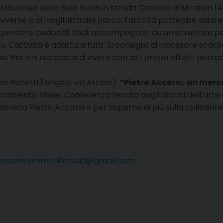
l Mausoleo della Bela Rosin in strada Castello di Mirafiori 1
vverse o di inagibilità del parco, l’attività potrebbe subi
 percorsi pedonali facili accompagnati da un istruttore p
co. L’attività è adatta a tutti. Si consiglia di indossare 
. Per chi necessita di avere con sé i propri effetti perso
(via Panetti 1 angolo via Artom):
“Pietro Accorsi, un merc
namento Musei. Conferenza tenuta dagli storici dell’art
zionista Pietro Accorsi e per saperne di più sulla collezio
ereanzianimirafiorisud@gmail.com