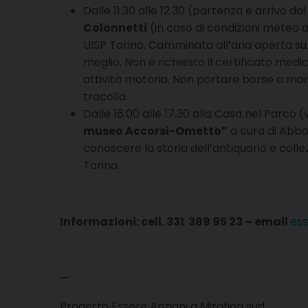
Dalle 11.30 alle 12.30 (partenza e arrivo da
Colonnetti
(in caso di condizioni meteo a
UISP Torino. Camminata all’aria aperta su
meglio. Non è richiesto il certificato medi
attività motoria. Non portare borse a mano
tracolla.
Dalle 16.00 alle 17.30 alla Casa nel Parco 
museo Accorsi-Ometto”
a cura di Abbo
conoscere la storia dell’antiquario e colle
Torino.
Informazioni: cell. 331 389 95 23 – email
ess
—
Progetto Essere Anziani a Mirafiori sud