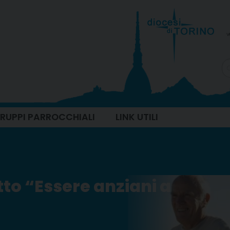
v
 GRUPPI PARROCCHIALI
LINK UTILI
tto “Essere anziani a