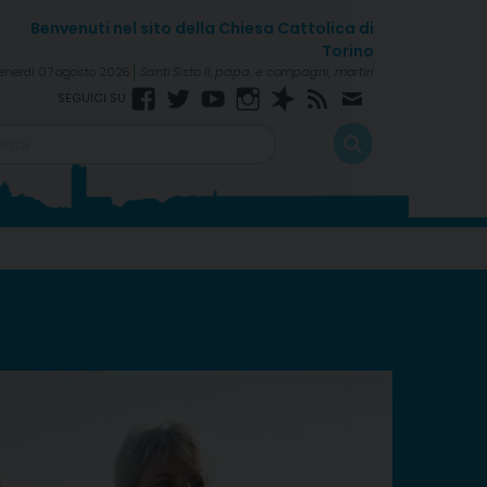
enerdì 07 agosto 2026
Santi Sisto II, papa, e compagni, martiri
Facebook
Twitter
YouTube
Instagram
Spreaker
RSS
Newsletter
Feed