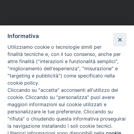
b
t
e
e
s
g
l
t
o
e
r
d
A
r
o
r
e
I
p
a
k
s
n
p
m
t
Informativa
Utilizziamo cookie o tecnologie simili per
finalità tecniche e, con il tuo consenso, anche per
altre finalità ("interazioni e funzionalità semplici",
Arcidiocesi di Torino
"miglioramento dell'esperienza", "misurazione" e
Settore per la Pastorale degli Anziani e Pensionati
"targeting e pubblicità") come specificato nella
Via dell'Arcivescovado 12 - 10121 TORINO
cookie policy.
tel. 011.5156327 - fax 011.5156339
Cliccando su "accetta" acconsenti all'utilizzo dei
e-mail:
anziani@diocesi.to.it
cookie. Cliccando su "personalizza" puoi avere
maggiori informazioni sui cookie utilizzati e
personalizzare le tue preferenze. Cliccando su
"rifiuta" o chiudendo questa informativa proseguirai
la navigazione installando i soli cookie tecnici.
Ulteriori informazioni sono disponibili nella
cookie