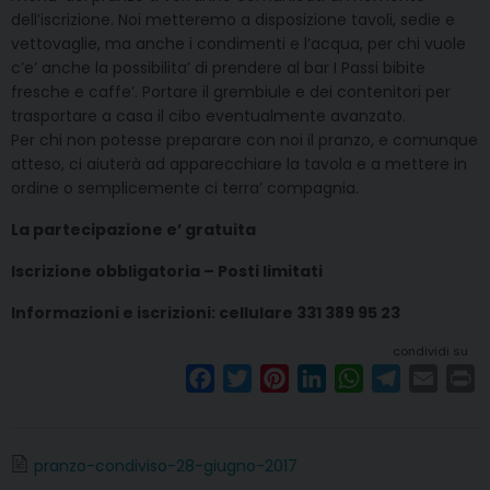
dell’iscrizione. Noi metteremo a disposizione tavoli, sedie e
vettovaglie, ma anche i condimenti e l’acqua, per chi vuole
c’e’ anche la possibilita’ di prendere al bar I Passi bibite
fresche e caffe’. Portare il grembiule e dei contenitori per
trasportare a casa il cibo eventualmente avanzato.
Per chi non potesse preparare con noi il pranzo, e comunque
atteso, ci aiuterà ad apparecchiare la tavola e a mettere in
ordine o semplicemente ci terra’ compagnia.
La partecipazione e’ gratuita
Iscrizione obbligatoria – Posti limitati
Informazioni e iscrizioni: cellulare 331 389 95 23
condividi su
F
T
P
L
W
T
E
P
a
w
i
i
h
e
m
r
c
i
n
n
a
l
a
i
e
t
t
k
t
e
i
n
pranzo-condiviso-28-giugno-2017