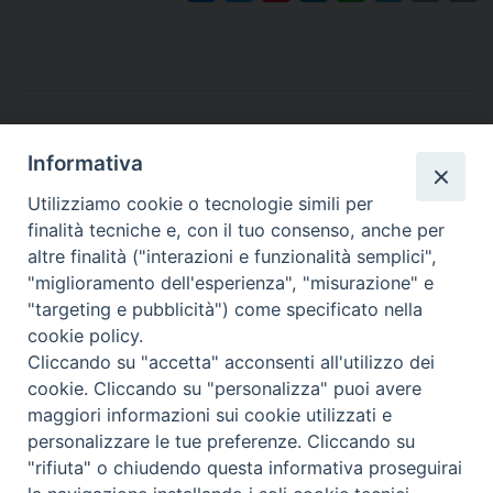
a
w
i
i
h
e
m
r
c
i
n
n
a
l
a
i
e
t
t
k
t
e
i
n
b
t
e
e
s
g
l
t
o
e
r
d
A
r
o
r
e
I
p
a
Informativa
k
s
n
p
m
Utilizziamo cookie o tecnologie simili per
t
finalità tecniche e, con il tuo consenso, anche per
altre finalità ("interazioni e funzionalità semplici",
Arcidiocesi di Torino
"miglioramento dell'esperienza", "misurazione" e
Vicariato per la Vita consacrata
"targeting e pubblicità") come specificato nella
Via dell'Arcivescovado 12 - 10121 TORINO
cookie policy.
tel. 011.5156311 - fax: 011.5156304
Cliccando su "accetta" acconsenti all'utilizzo dei
e-mail:
religiosi@diocesi.to.it
cookie. Cliccando su "personalizza" puoi avere
Orario segreteria: lunedì ore 9-12 / mercoledì ore 15-18 / venerdì
maggiori informazioni sui cookie utilizzati e
ore 9-12
personalizzare le tue preferenze. Cliccando su
"rifiuta" o chiudendo questa informativa proseguirai