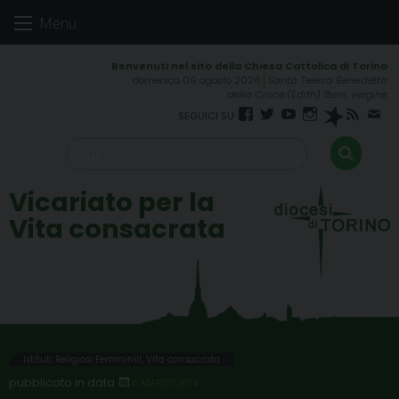
Skip
Menu
to
content
domenica 09 agosto 2026
Santa Teresa Benedetta
della Croce (Edith) Stein, vergine
Facebook
Twitter
YouTube
Instagram
Spreaker
RSS
New
FEED
Vicariato per la
Vita consacrata
Istituti Religiosi Femminili
,
Vita consacrata
6 MARZO 2014