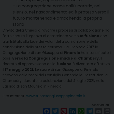
– La congregazione nasce dallEucaristia, nel
silenzio, nel nascondimento ed è protesa verso il
futuro mantenendo e arricchendo la propria
storia
L’invito della Chiesa a favorire i processi di collaborazione ha
fatto sentire l’urgenza di camminare verso
la fusione
con
altri Istituti, alla luce dei valori della comunione e della
condivisione dello stesso carisma. Dal Capitolo 2017 la
Congregazione di san Giuseppe di
Pinerolo
ha intensificato i
passi
verso la Congregazione madre di Chambéry.
Il
decreto di approvazione della
fusione
è diventato effettivo
il
1° maggio 2021.
Le suore di san Giuseppe di Pinerolo
ricevono dalle mani del Consiglio Generale le Costituzioni di
Chambéry, durante la celebrazione del 4 luglio 2021, nella
Basilica di san Maurizio in Pinerolo.
Sito Internet:
www.suoresangiuseppepinerolo.it
condividi su
F
T
P
L
W
T
E
P