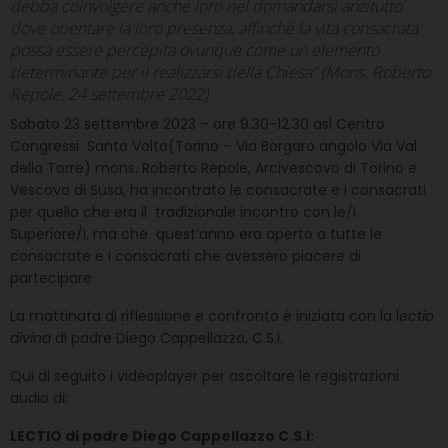
debba coinvolgere anche loro nel domandarsi anzitutto
dove orientare la loro presenza, affinché la vita consacrata
possa essere percepita ovunque come un elemento
determinante per il realizzarsi della Chiesa” (Mons. Roberto
Repole, 24 settembre 2022)
Sabato 23 settembre 2023 – ore 9.30-12.30 asl Centro
Congressi Santo Volto(Torino – Via Borgaro angolo Via Val
della Torre) mons. Roberto Repole, Arcivescovo di Torino e
Vescovo di Susa, ha incontrato le consacrate e i consacrati
per quello che era il tradizionale incontro con le/i
Superiore/i, ma che quest’anno era aperto a tutte le
consacrate e i consacrati che avessero piacere di
partecipare
La mattinata di riflessione e confronto è iniziata con la l
ectio
divina
di padre Diego Cappellazzo, C.S.I.
Qui di seguito i videoplayer per ascoltare le registrazioni
audio di:
LECTIO di padre Diego Cappellazzo C.S.I: