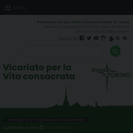
Skip
Menu
to
content
domenica 09 agosto 2026
Santa Teresa Benedetta
della Croce (Edith) Stein, vergine
Facebook
Twitter
YouTube
Instagram
Spreaker
RSS
New
FEED
Vicariato per la
Vita consacrata
News dagli uffici
,
Vicariato per la vita Consacrata
13 SETTEMBRE 2023