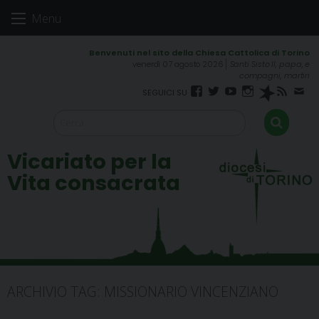
Skip
Menu
to
content
venerdì 07 agosto 2026
Santi Sisto II, papa, e
compagni, martiri
Facebook
Twitter
YouTube
Instagram
Spreaker
RSS
New
FEED
Vicariato per la
Vita consacrata
ARCHIVIO TAG:
MISSIONARIO VINCENZIANO