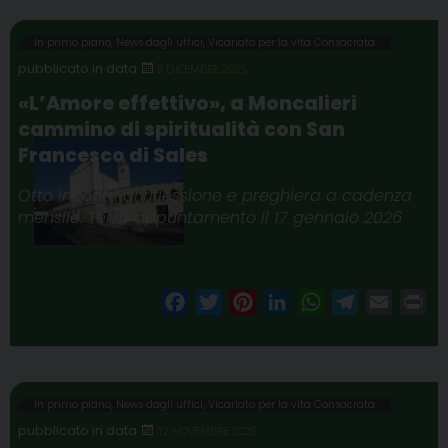
e
t
t
k
t
e
i
n
b
t
e
e
s
g
l
t
In primo piano
,
News dagli uffici
,
Vicariato per la vita Consacrata
o
e
r
d
A
r
5 DICEMBRE 2025
o
r
e
I
p
a
«L’Amore effettivo», a Moncalieri
k
s
n
p
m
cammino di spiritualità con San
t
Francesco di Sales
Otto incontri di riflessione e preghiera a cadenza
mensile. Terzo appuntamento il 17 gennaio 2026
condividi su
F
T
P
L
W
T
E
P
a
w
i
i
h
e
m
r
c
i
n
n
a
l
a
i
e
t
t
k
t
e
i
n
b
t
e
e
s
g
l
t
In primo piano
,
News dagli uffici
,
Vicariato per la vita Consacrata
o
e
r
d
A
r
12 NOVEMBRE 2025