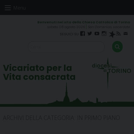
Skip
Menu
to
content
sabato 08 agosto 2026
San Domenico, sacerdote
Facebook
Twitter
YouTube
Instagram
Spreaker
RSS
New
FEED
Vicariato per la
Vita consacrata
ARCHIVI DELLA CATEGORIA:
IN PRIMO PIANO