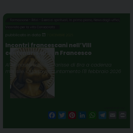
Formazione - Ritiri - Esercizi spirituali
,
In primo piano
,
News dagli uffici
,
Vicariato per la vita Consacrata
7 DICEMBRE 2025
Incontri francescani nell’VIII
centenario di San Francesco
Al Monastero delle Clarisse di Bra a cadenza
mensile. Quarto appuntamento l'8 febbraio 2026
condividi su
F
T
P
L
W
T
E
P
a
w
i
i
h
e
m
r
c
i
n
n
a
l
a
i