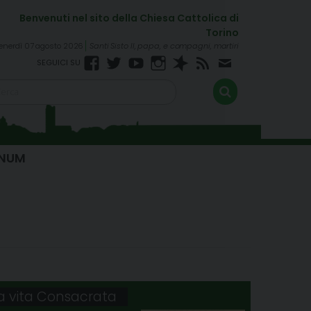
enerdì 07 agosto 2026
Santi Sisto II, papa, e compagni, martiri
Facebook
Twitter
YouTube
Instagram
Spreaker
RSS
Newsletter
FEED
INUM
la vita Consacrata