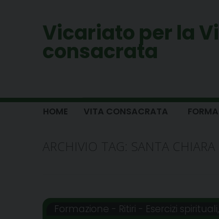
Skip
to
Vicariato per la V
content
consacrata
HOME
VITA CONSACRATA
FORMAZI
ARCHIVIO TAG:
SANTA CHIARA
Formazione - Ritiri - Esercizi spirituali