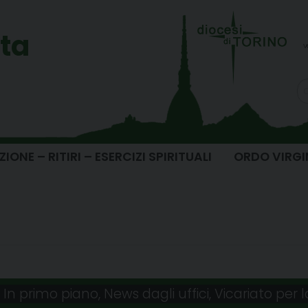
ita
v
ONE – RITIRI – ESERCIZI SPIRITUALI
ORDO VIRG
,
In primo piano
,
News dagli uffici
,
Vicariato per 