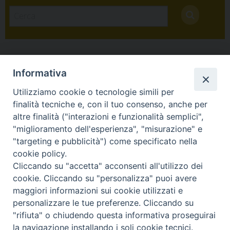
Informativa
Utilizziamo cookie o tecnologie simili per
finalità tecniche e, con il tuo consenso, anche per
altre finalità ("interazioni e funzionalità semplici",
Arcidiocesi di Torino
"miglioramento dell'esperienza", "misurazione" e
Archivio Arcivescovile
"targeting e pubblicità") come specificato nella
Via Arcivescovado 12 - 10121 Torino tel. 011/51.56.271
cookie policy.
e-mail:
archivio@diocesi.to.it
Cliccando su "accetta" acconsenti all'utilizzo dei
cookie. Cliccando su "personalizza" puoi avere
maggiori informazioni sui cookie utilizzati e
personalizzare le tue preferenze. Cliccando su
"rifiuta" o chiudendo questa informativa proseguirai
la navigazione installando i soli cookie tecnici.