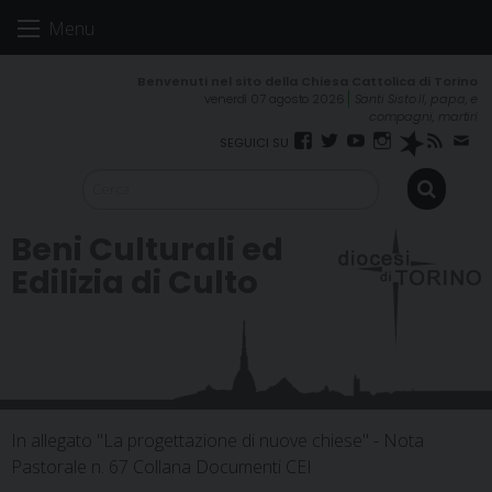
Skip
Menu
to
content
venerdì 07 agosto 2026
Santi Sisto II, papa, e
compagni, martiri
Facebook
Twitter
YouTube
Instagram
Spreaker
RSS
New
FEED
Beni Culturali ed
Edilizia di Culto
In allegato "La progettazione di nuove chiese" - Nota
Pastorale n. 67 Collana Documenti CEI