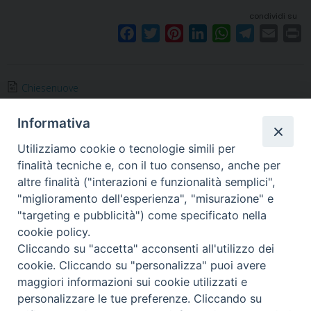
condividi su
F
T
P
L
W
T
E
P
a
w
i
i
h
e
m
r
c
i
n
n
a
l
a
i
e
t
t
k
t
e
i
n
Chiesenuove
b
t
e
e
s
g
l
t
Informativa
o
e
r
d
A
r
o
r
e
I
p
a
Utilizziamo cookie o tecnologie simili per
k
s
n
p
m
finalità tecniche e, con il tuo consenso, anche per
t
altre finalità ("interazioni e funzionalità semplici",
Arcidiocesi di Torino
"miglioramento dell'esperienza", "misurazione" e
Arte e Beni Culturali
"targeting e pubblicità") come specificato nella
Via dell'Arcivescovado 12 - 10121 TORINO
cookie policy.
tel. 011.5156333
Cliccando su "accetta" acconsenti all'utilizzo dei
email:
arte@diocesi.to.it
cookie. Cliccando su "personalizza" puoi avere
maggiori informazioni sui cookie utilizzati e
personalizzare le tue preferenze. Cliccando su