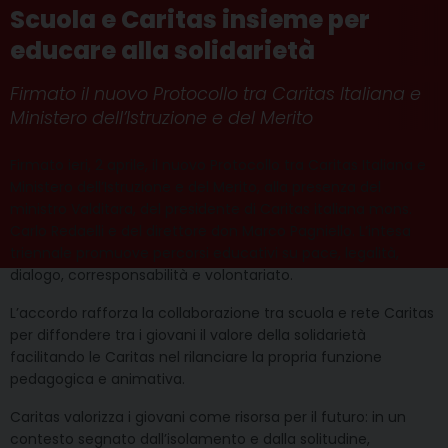
Scuola e Caritas insieme per
educare alla solidarietà
Firmato il nuovo Protocollo tra Caritas Italiana e
Ministero dell’Istruzione e del Merito
Firmato ieri, 2 aprile, il nuovo Protocollo tra Caritas Italiana e
Ministero dell’Istruzione e del Merito, alla presenza del
ministro Valditara, del presidente di Caritas italiana mons.
Carlo Redaelli e del direttore don Marco Pagniello. L’intesa
triennale promuove percorsi educativi su pace, legalità,
dialogo, corresponsabilità e volontariato.
L’accordo rafforza la collaborazione tra scuola e rete Caritas
per diffondere tra i giovani il valore della solidarietà
facilitando le Caritas nel rilanciare la propria funzione
pedagogica e animativa.
Caritas valorizza i giovani come risorsa per il futuro: in un
contesto segnato dall’isolamento e dalla solitudine,