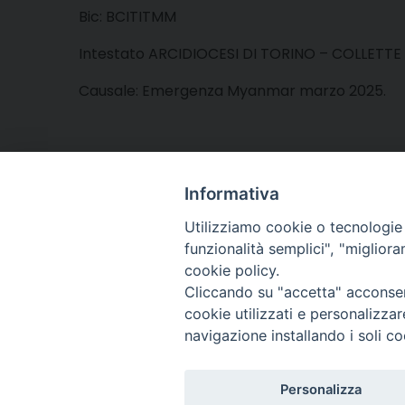
Bic: BCITITMM
Intestato ARCIDIOCESI DI TORINO – COLLETTE
Causale: Emergenza Myanmar marzo 2025.
Informativa
Utilizziamo cookie o tecnologie s
funzionalità semplici", "miglior
cookie policy.
Cliccando su "accetta" acconsent
Arcidiocesi di Torino
cookie utilizzati e personalizza
Ufficio Diocesano per i
navigazione installando i soli co
Via dell'Arcivescovado,
tel. 011.5156350 - fax 0
caritas@dioces
e-mail:
Personalizza