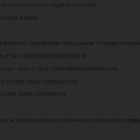
so uno a scelta tra i seguenti strumenti:
Caritas Italiana
 ai fini fiscali) specificando nella causale “Emergenza Mya
: IT 24 C 05018 03200 00001 3331 111;
, Roma – Iban: IT 66 W 03069 09606 100000012474;
T 91 P 07601 03200 000000347013;
U 02008 05206 000011063 119.
 per le donazioni che poi trasferirà a Caritas Italiana (
non