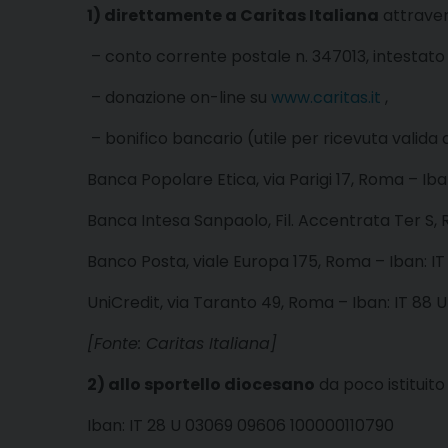
1) direttamente a Caritas Italiana
attraver
– conto corrente postale n. 347013, intestato 
– donazione on-line su
www.caritas.it
,
– bonifico bancario (utile per ricevuta valida
Banca Popolare Etica, via Parigi 17, Roma – Iban
Banca Intesa Sanpaolo, Fil. Accentrata Ter S
Banco Posta, viale Europa 175, Roma – Iban: I
UniCredit, via Taranto 49, Roma – Iban: IT 88 
[Fonte: Caritas Italiana]
2) allo sportello diocesano
da poco istituito
Iban: IT 28 U 03069 09606 100000110790