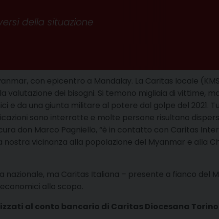
versi della situazione
yanmar, con epicentro a Mandalay. La Caritas locale (KMS
 la valutazione dei bisogni. Si temono migliaia di vittime, 
tnici e da una giunta militare al potere dal golpe del 2021.
icazioni sono interrotte e molte persone risultano disper
sicura don Marco Pagniello, “è in contatto con Caritas Inter
a nostra vicinanza alla popolazione del Myanmar e alla C
a nazionale, ma Caritas Italiana – presente a fianco del
o economici allo scopo.
izzati al conto bancario di Caritas Diocesana Torino