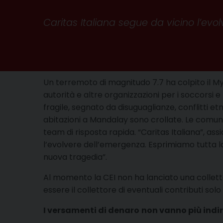
Caritas Italiana segue da vicino l’evol
Un terremoto di magnitudo 7.7 ha colpito il M
autorità e altre organizzazioni per i soccorsi e
fragile, segnato da disuguaglianze, conflitti e
abitazioni a Mandalay sono crollate. Le comun
team di risposta rapida. “Caritas Italiana”, as
l’evolvere dell’emergenza. Esprimiamo tutta l
nuova tragedia”.
Al momento la CEI non ha lanciato una collett
essere il collettore di eventuali contributi sol
I versamenti di denaro
non vanno più indir