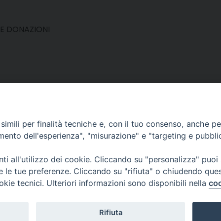
 E DONAZIONI
imili per finalità tecniche e, con il tuo consenso, anche per 
amento dell'esperienza", "misurazione" e "targeting e pubbli
i all'utilizzo dei cookie. Cliccando su "personalizza" puoi
re le tue preferenze. Cliccando su "rifiuta" o chiudendo que
l Servizio della Carità
okie tecnici. Ulteriori informazioni sono disponibili nella
coo
 12 - 10121 TORINO
11.5156359
i.to.it
Rifiuta