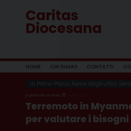
Skip
Caritas
to
content
Diocesana
HOME
CHI SIAMO
CONTATTI
CO
In Primo Piano
,
News dagli uffici
,
Senz
1 APRILE 2025
Terremoto in Myanmar
per valutare i bisogni