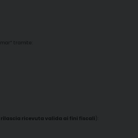
nmar” tramite:
rilascia ricevuta valida ai fini fiscali
):