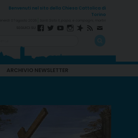
enerdì 07 agosto 2026
Santi Sisto II, papa, e compagni, martiri
Facebook
Twitter
YouTube
Instagram
Spreaker
RSS
Newsletter
Feed
ARCHIVIO NEWSLETTER