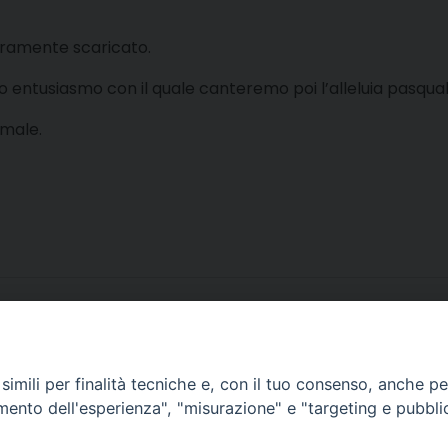
iberamente scaricato.
nto entusiasmo con il quale canteremo poi l’alleluia pasqual
imale.
imili per finalità tecniche e, con il tuo consenso, anche per 
amento dell'esperienza", "misurazione" e "targeting e pubbli