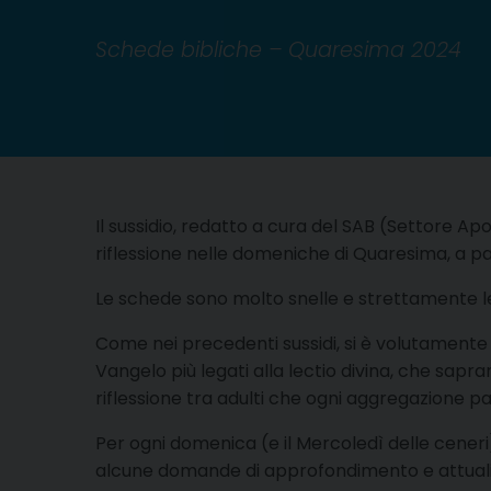
Schede bibliche – Quaresima 2024
Il sussidio, redatto a cura del SAB (Settore A
riflessione nelle domeniche di Quaresima, a pa
Le schede sono molto snelle e strettamente le
Come nei precedenti sussidi, si è volutamente s
Vangelo più legati alla lectio divina, che sapra
riflessione tra adulti che ogni aggregazione pa
Per ogni domenica (e il Mercoledì delle ceneri
alcune domande di approfondimento e attualiz