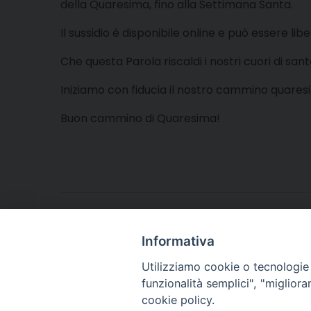
della Quaresima, fino alla Settimana Santa.
Il sussidio è disponibile online e può essere l
Che questa Parola riscaldi i nostri cuori di sa
Iniziamo con fiducia il nostro cammino quares
Buon cammino di Quaresima!
SUSSIDIO_BIBLICO_QUARESIMA_2024
Informativa
Utilizziamo cookie o tecnologie s
funzionalità semplici", "miglior
cookie policy.