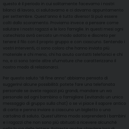
questo è il periodo in cui solitamente facevamo i nostri
bilanci di lavoro, ci salutavamo e ci davamo appuntamento
per settembre. Quest’anno è tutto diverso! Si può essere
colti dallo scoramento. Proviamo invece a pensare come
salutare i nostri ragazzi e le loro famiglie. In questi mesi ogni
catechista avrà cercato un modo adatto e discreto per
tenere il filo con il proprio gruppo e con ciascuno. Sentendo i
vostri interventi, ci sono coloro che hanno inviato più
materiale e chi meno, chi ha avuto contatti telefonici e chi
no, e ci sono tante altre sfumature che caratterizzano il
nostro modo di relazionarci.
Per questo saluto “di fine anno” abbiamo pensato di
suggerirvi alcune possibilità: potete fare una telefonata
personale se avete ragazzi più grandi, mandare un wa
personale ad ogni bambino o famigliare (evitando un unico
messaggio di gruppo sulla chat) o se vi piace il sapore antico
di carta e penna inviare a ciascuno un biglietto o una
cartolina di saluto. Quest’ultimo modo sorprenderà i bambini
e i ragazzi che non sono più abituati a ricevere alcunché
nella buca delle lettere. Potreste anche chiedere loro di