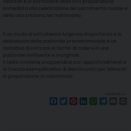
fidanzati e in particolare della loro preparazione
immediata alla celebrazione del sacramento nuziale e
della vita cristiana nel matrimonio.
È un modo di sottolineare lurgenza, limportanza e la
delicatezza della pastorale prematrimoniale e un
tentativo di sottrarsi al rischio di cadere in una
pastorale ininfluente e marginale.
Il testo contiene unappendice con approfondimenti e
la traccia esemplificativa di dieci incontri per fidanzati
in preparazione al matrimonio.
condividi su
F
T
P
L
W
T
E
P
a
w
i
i
h
e
m
r
c
i
n
n
a
l
a
i
e
t
t
k
t
e
i
n