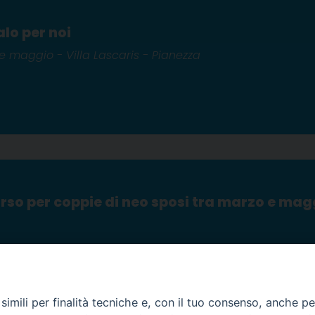
lo per noi
e maggio - Villa Lascaris - Pianezza
so per coppie di neo sposi tra marzo e mag
imili per finalità tecniche e, con il tuo consenso, anche per 