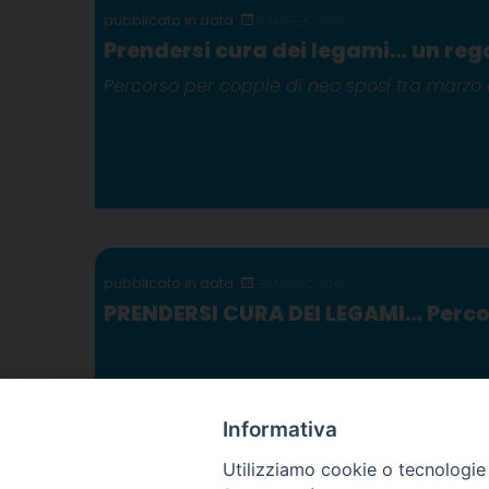
8 MAGGIO 2018
Prendersi cura dei legami… un rega
Percorso per coppie di neo sposi tra marzo 
26 MARZO 2018
PRENDERSI CURA DEI LEGAMI… Percor
Informativa
Utilizziamo cookie o tecnologie s