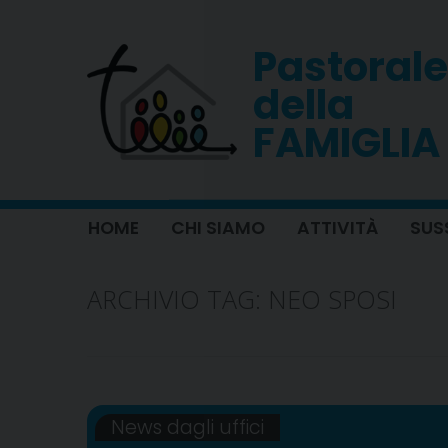
Skip
to
Pastorale
content
della
FAMIGLIA
HOME
CHI SIAMO
ATTIVITÀ
SUS
ARCHIVIO TAG:
NEO SPOSI
News dagli uffici